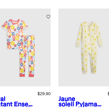
$29.90
al
Jaune
atant
Ense
soleil
Pyjama