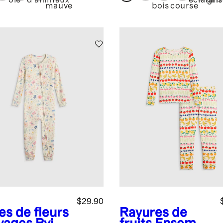
biologique
oie
d'animaux
éclatant
gri
mauve
bois
course
$29.90
es de fleurs
Rayures de