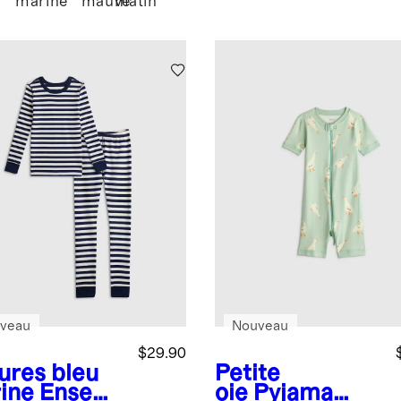
marine
mauve
matin
veau
Nouveau
$29.90
ures bleu
Petite
ine
Ensem
oie
Pyjama