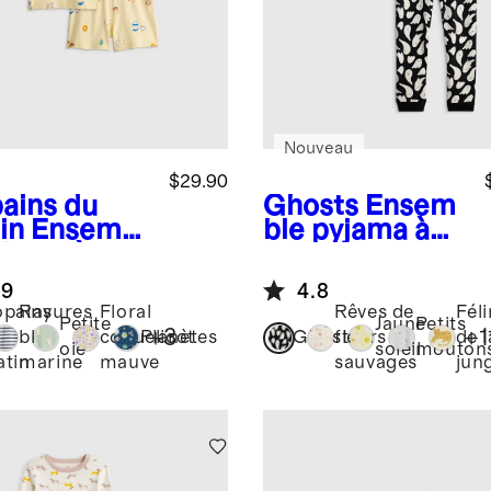
Nouveau
$29.90
ains du
Ghosts
Ensem
in
Ensembl
ble pyjama à
yjama à
manches
ches
longues et
.9
4.8
rtes et
pantalon en
pains
Rayures
Floral
Rêves de
Féli
rt 100 %
bambou
Petite
Jaune
Petits
+
3
+
1
u
bleu
coquelicot
Planètes
Ghosts
fleurs
de l
on
oie
soleil
mouton
tin
marine
mauve
sauvages
jun
logique