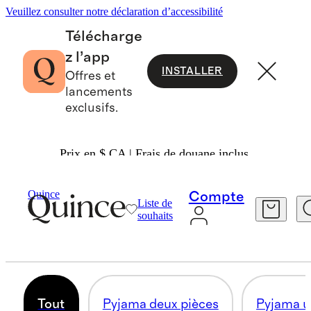
Veuillez consulter notre déclaration d’accessibilité
Télécharge
z l’app
INSTALLER
Offres et
lancements
exclusifs.
Prix en $ CA | Frais de douane inclus.
Petit Garçon
/
Vêtements De Nuit
Quince
Compte
Liste de
PYJAMAS POUR PETIT GARÇON
souhaits
87 articles
Tout
Pyjama deux pièces
Pyjama u