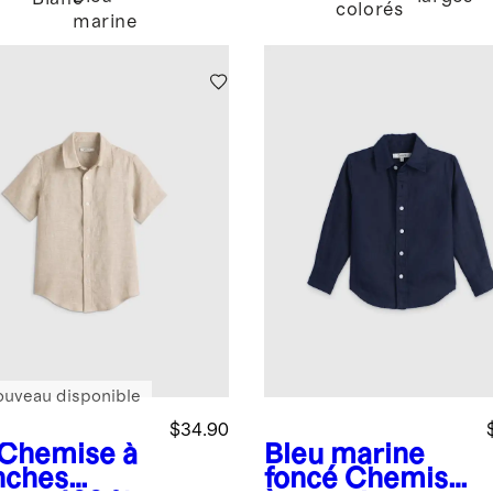
100 %
colorés
marine
é
ouveau disponible
$34.90
Chemise à
Bleu marine
ches
foncé
Chemise