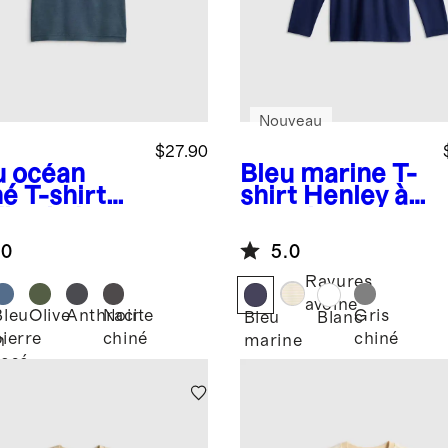
Nouveau
$27.90
u océan
Bleu marine
T-
né
T-shirt
shirt Henley à
Flowknit
manches
eze
longues 100 %
.0
5.0
coton
biologique
Rayures
avoine
Bleu
Olive
Anthracite
Noir
Gris
Bleu
Blanc
pierre
chiné
chiné
n
marine
rosé
é
chiné