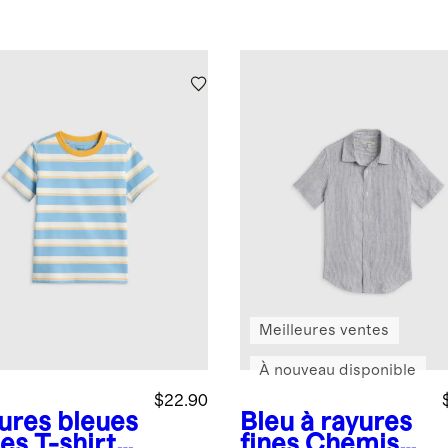
Meilleures ventes
À nouveau disponible
$22.90
ures bleues
Bleu à rayures
ges
T-shirt à
fines
Chemise