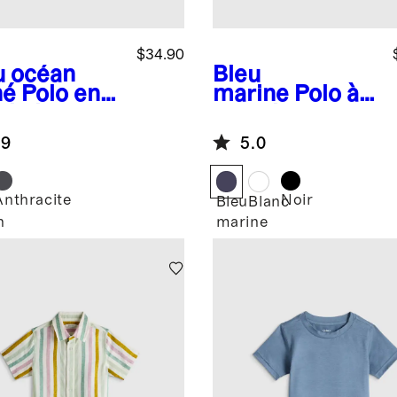
$34.90
u océan
Bleu
né
Polo en
marine
Polo à
wknit
manches
eze
longues en
.9
5.0
piqué de coton
biologique
Anthracite
Noir
Bleu
Blanc
n
marine
é