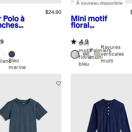
À nouveau disponible
$24.90
r
Polo à
Mini motif
ches
floral
rtes en
bleu
Chemise
ué de coton
à manches
.9
4.9
logique
courtes 100 %
Mini
Rayures
lin européen à
motif
Palmiers
verticales
imprimé
floral
multi
Bleu
multi
Blanc
bleu
marine