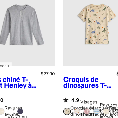
veau
$27.90
s chiné
T-
Croquis de
t Henley à
dinosaures
T-
ches
shirt à
gues 100 %
manches
.0
4.9
on
courtes en
Visages
Rayures
logique
jersey de coton
Rayures
Croquis de
de
Marguerites
Ray
+
bleues
biologique à
avoine
dinosaures
chats
mauves
avo
Bleu
larges
Blanc