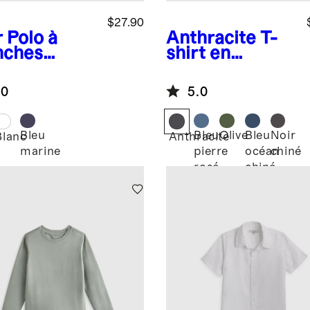
$27.90
r
Polo à
Anthracite
T-
ches
shirt en
gues en
Flowknit
ué de coton
Breeze
.0
5.0
logique
Bleu
Bleu
Olive
Bleu
Noir
Blanc
Anthracite
marine
pierre
océan
chiné
rosé
chiné
chiné