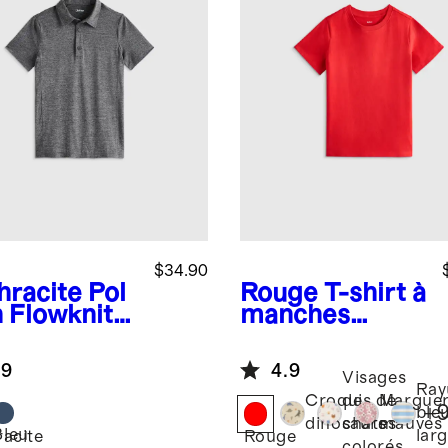
$34.90
hracite
Pol
Rouge
T-shirt à
n Flowknit
manches
eze
courtes en
jersey de coton
.9
4.9
biologique à
Visages
Ray
100 %
Croquis de
de
Marguer
+
ble
dinosaures
chats
mauves
Bleu
lar
acite
Rouge
colorés