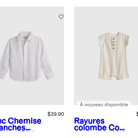
À nouveau disponible
$39.90
nc
Chemise
Rayures
anches
colombe
Com
gues 100 %
binaison 100 %