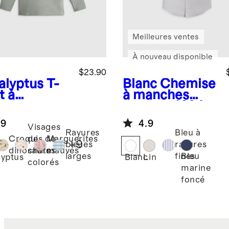
Meilleures ventes
À nouveau disponible
$23.90
alyptus
T-
Blanc
Chemise
t à
à manches
ches
courtes 100 %
gues en
lin européen
.9
4.9
sey 100 %
Visages
Rayures
Bleu à
on
Croquis de
de
Marguerites
+
9
bleues
rayures
logique
dinosaures
chats
mauves
Bleu
larges
fines
lyptus
Blanc
Lin
colorés
marine
foncé