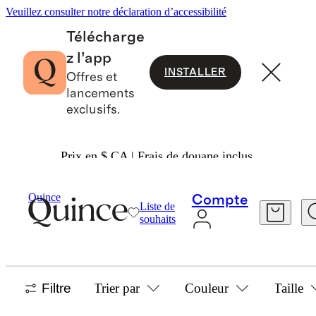
Veuillez consulter notre déclaration d’accessibilité
Télécharge
z l’app
INSTALLER
Offres et
lancements
exclusifs.
Prix en $ CA | Frais de douane inclus.
Petit Garçon
/
Hauts
Quince
Compte
Liste de
HAUTS POUR PETIT GARÇON
souhaits
58 articles
Filtre
Trier par
Couleur
Taille