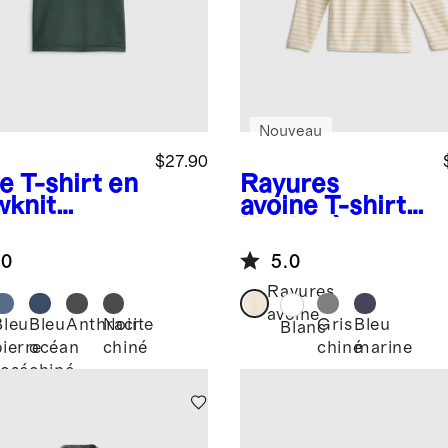
Nouveau
$27.90
ve
T-shirt en
Rayures
wknit
avoine
T-shirt
eze
Henley à
manches
.0
5.0
longues 100 %
coton
Rayures
biologique
avoine
Bleu
Bleu
Anthracite
Noir
Gris
Bleu
Blanc
pierre
océan
chiné
chiné
marine
rosé
chiné
chiné