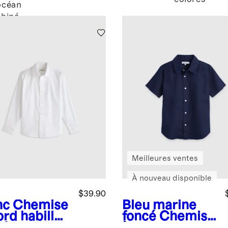
océan
chiné
Meilleures ventes
À nouveau disponible
$39.90
nc
Chemise
Bleu marine
ord habillée
foncé
Chemise
nfroissable
à manches