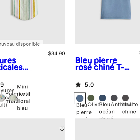
ouveau disponible
$34.90
ures
Bleu pierre
icales
rosé chiné
T-
ti
Chemise
shirt en
anches
Flowknit
.9
5.0
rtes 100 %
Breeze
Mini
yures
 européen à
Palmiers
motif
rticales
rimé
multi
floral
Olive
Bleu
Anthracite
Noir
lti
Bleu
bleu
océan
chiné
pierre
chiné
rosé
chiné