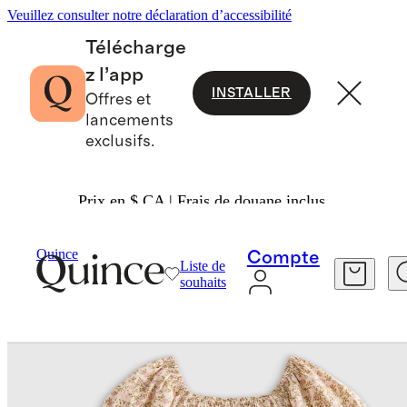
Veuillez consulter notre déclaration d’accessibilité
Télécharge
z l’app
INSTALLER
Offres et
lancements
exclusifs.
Prix en $ CA | Frais de douane inclus.
Bébé Et Enfant
Enfants
/
/
Quince
Compte
Liste de
souhaits