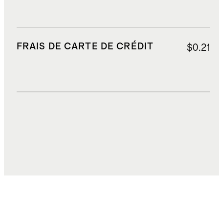
FRAIS DE CARTE DE CRÉDIT
$0.21
DROITS, TAXES ET REDEVANCES
$2.83
COÛT TOTAL
$44.20