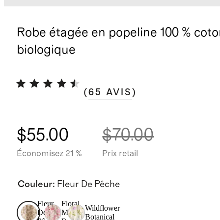
Robe étagée en popeline 100 % coto
biologique
(
65
AVIS
)
$55.00
$70.00
Économisez 21 %
Prix retail
Couleur
:
Fleur De Pêche
Fleur
Floral
Wildflower
De
Mini
Botanical