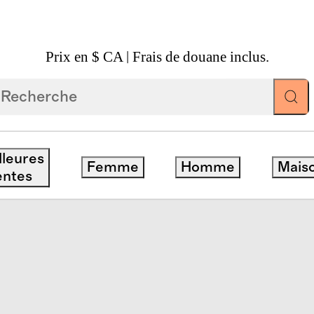
Prix en $ CA | Frais de douane inclus.
 Manches Longues 100 % Lin Européen
lleures
Femme
Homme
Mais
entes