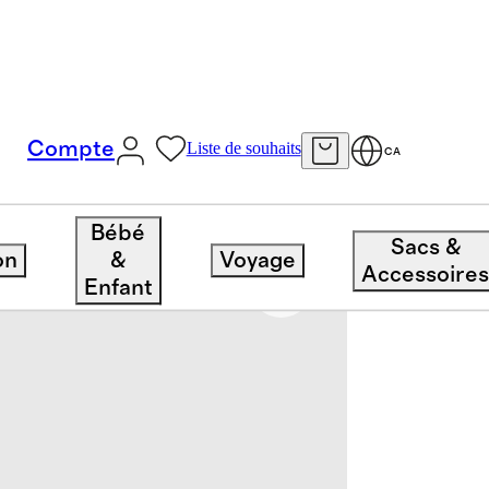
Compte
Liste de souhaits
CA
Bébé
Sacs &
on
&
Voyage
Accessoire
Enfant