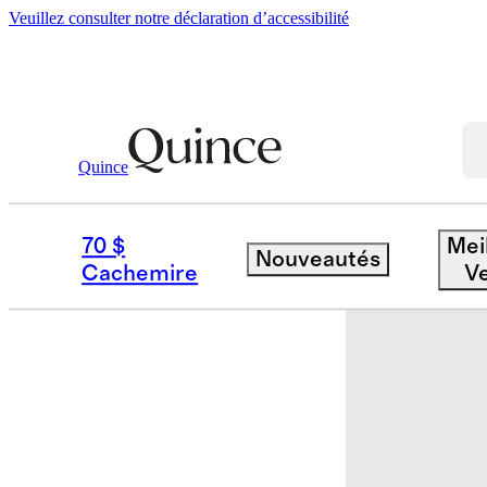
Veuillez consulter notre déclaration d’accessibilité
Quince
Bébé Et Enfant
Enfants
/
/
Chemise À
70 $
Mei
Nouveautés
Cachemire
V