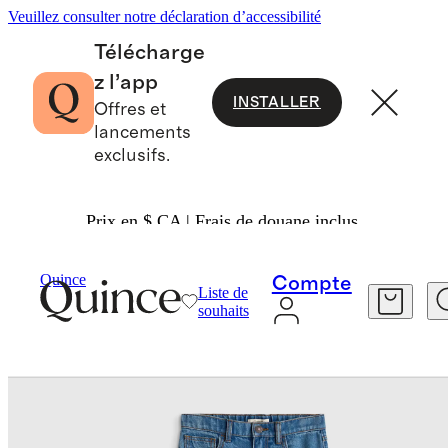
Veuillez consulter notre déclaration d’accessibilité
Télécharge
z l’app
INSTALLER
Offres et
lancements
exclusifs.
Prix en $ CA | Frais de douane inclus.
Bébé Et Enfant
Enfants
/
/
Jean Ample Pour Ga
Quince
Compte
Liste de
souhaits