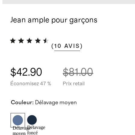
Jean ample pour garçons
(
10
AVIS
)
$42.90
$81.00
Économisez 47 %
Prix retail
Couleur
:
Délavage moyen
Délavage
Délavage
foncé
moyen