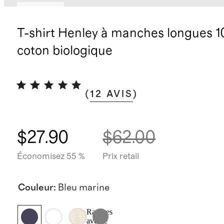
Nouveau
T-shirt Henley à manches longues 1
coton biologique
(
12
AVIS
)
$27.90
$62.00
Économisez 55 %
Prix retail
Couleur
:
Bleu marine
Rayures
avoine