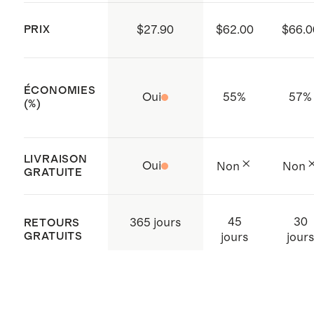
23.HIN.43120), ce qui garantit
l’absence de substances
PRIX
$27.90
$62.00
$66.0
dangereuses.
Patte de boutonnage à trois
ÉCONOMIES
boutons
Oui
55
%
57
%
(%)
Fabriqué avec soin en Inde
LIVRAISON
Oui
Non
Non
GRATUITE
45
30
365 jours
RETOURS
GRATUITS
jours
jour