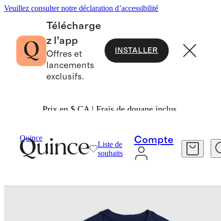
Veuillez consulter notre déclaration d’accessibilité
Télécharge
z l’app
INSTALLER
Offres et
lancements
exclusifs.
Prix en $ CA | Frais de douane inclus.
Enfants
/
Quince
Compte
Liste de
souhaits