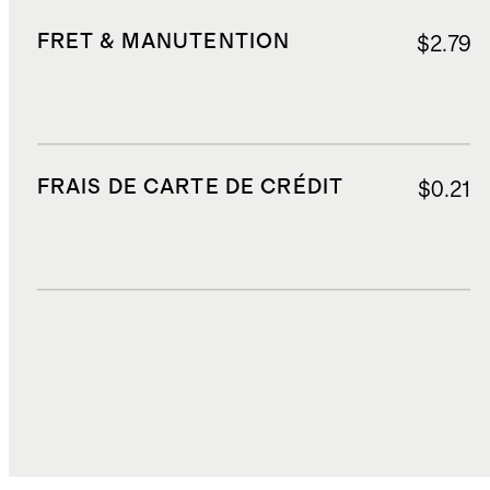
FRET & MANUTENTION
$2.79
FRAIS DE CARTE DE CRÉDIT
$0.21
DROITS, TAXES ET REDEVANCES
$6.96
COÛT TOTAL
$26.88