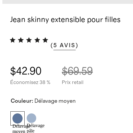
Jean skinny extensible pour filles
(
5
AVIS
)
$42.90
$69.59
Économisez 38 %
Prix retail
Couleur
:
Délavage moyen
Délavage
Délavage
pâle
moyen