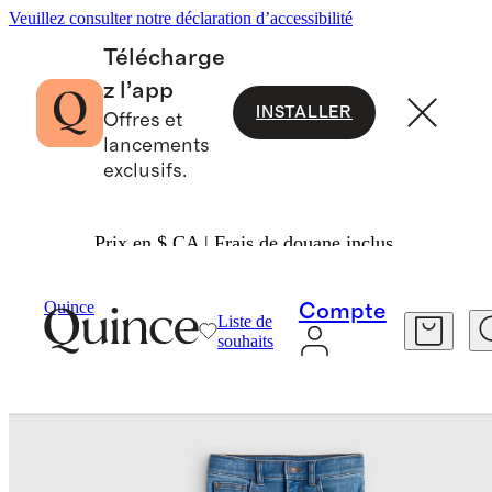
Veuillez consulter notre déclaration d’accessibilité
Télécharge
z l’app
INSTALLER
Offres et
lancements
exclusifs.
Prix en $ CA | Frais de douane inclus.
Bébé Et Enfant
Enfants
/
/
Quince
Compte
Liste de
souhaits