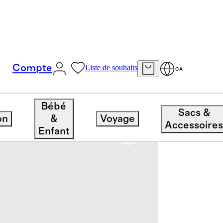
Compte
Liste de souhaits
CA
Bébé
Sacs &
on
&
Voyage
Accessoire
Enfant