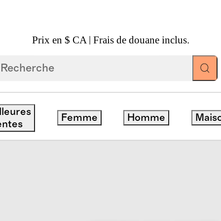
Prix en $ CA | Frais de douane inclus.
 Extensible Pour Filles
lleures
Femme
Homme
Mais
entes