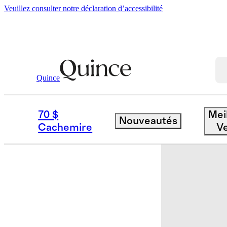
Veuillez consulter notre déclaration d’accessibilité
Quince
Bébé Et Enfant
Bambin
/
/
Jean Évasé
70 $
Mei
Nouveautés
Cachemire
V