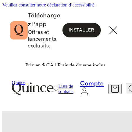
Veuillez consulter notre déclaration d’accessibilité
Télécharge
z l’app
INSTALLER
Offres et
lancements
exclusifs.
Prix en $ CA | Frais de douane inclus.
Bébé Et Enfant
Bambin
/
/
Quince
Compte
Liste de
souhaits