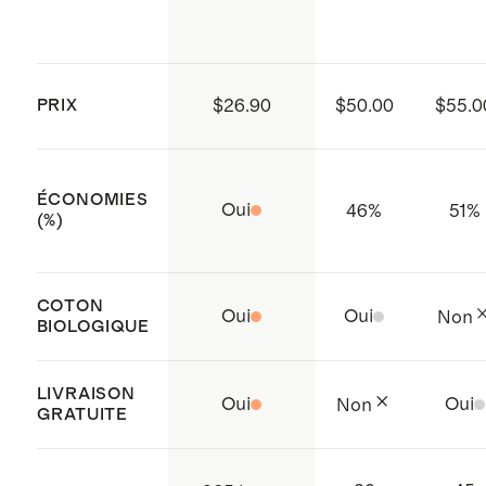
Compliance Initiative), qui visent à
température moyenne au besoin. Ne
améliorer les conditions de travail
pas nettoyer à sec.
tout au long de la chaîne
PRIX
$26.90
$50.00
$55.0
d’approvisionnement.
Fabriqué avec soin en Chine
ÉCONOMIES
Oui
46
%
51
%
(%)
COTON
Oui
Oui
Non
BIOLOGIQUE
LIVRAISON
Oui
Oui
Non
GRATUITE