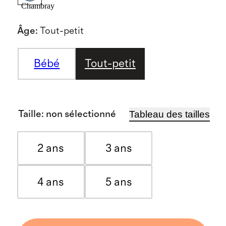
Chambray
Âge
:
Tout-petit
Bébé
Tout-petit
Tableau des tailles
Taille
:
non sélectionné
2 ans
3 ans
4 ans
5 ans