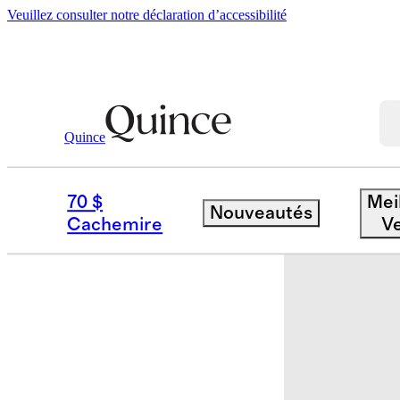
Veuillez consulter notre déclaration d’accessibilité
Quince
Bébé Et Enfant
Bambin
/
/
Pantalon 
70 $
Mei
Nouveautés
Nouveau
Cachemire
V