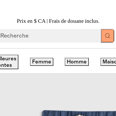
Prix en $ CA | Frais de douane inclus.
En Jersey Bouclette De Coton Biologique À Poches
lleures
Femme
Homme
Mais
entes