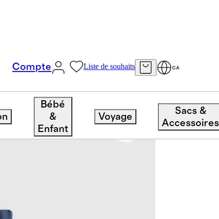
Compte
Liste de souhaits
CA
Bébé
Sacs &
on
&
Voyage
Accessoire
Enfant