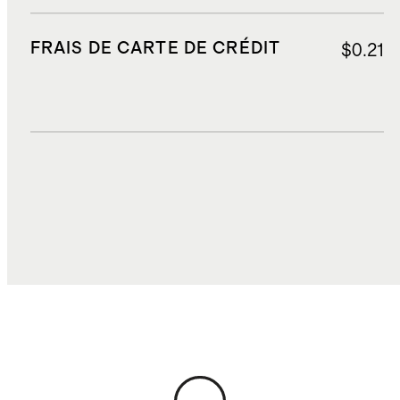
FRAIS DE CARTE DE CRÉDIT
$0.21
DROITS, TAXES ET REDEVANCES
$8.68
COÛT TOTAL
$96.03