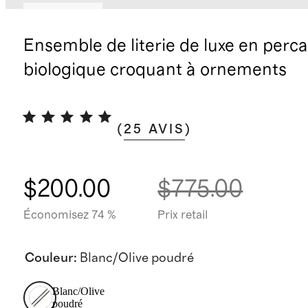
Stock faible
Ensemble de literie de luxe en perca
biologique croquant à ornements
(
25
AVIS
)
$200.00
$775.00
Économisez 74 %
Prix retail
Couleur
:
Blanc/Olive poudré
Blanc/Olive
poudré