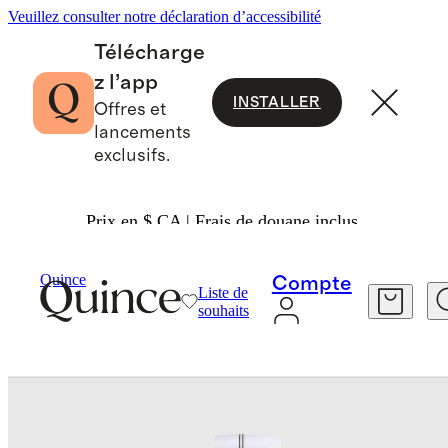
Veuillez consulter notre déclaration d’accessibilité
Télécharge
z l’app
INSTALLER
Offres et
lancements
exclusifs.
Prix en $ CA | Frais de douane inclus.
Ensembles De Literie
/
Quince
Compte
Liste de
souhaits