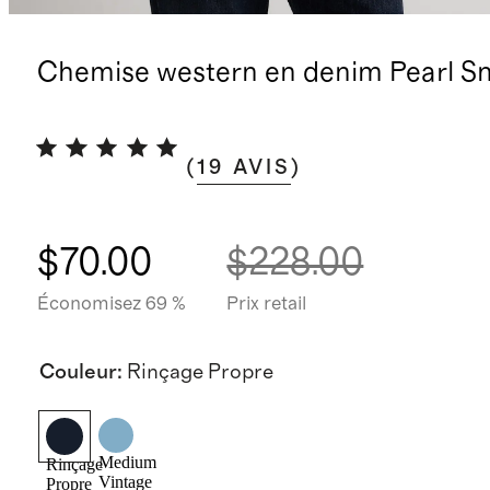
Chemise western en denim Pearl S
(
19
AVIS
)
$70.00
$228.00
Économisez 69 %
Prix retail
Couleur
:
Rinçage Propre
Medium
Rinçage
Vintage
Propre