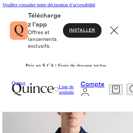
Veuillez consulter notre déclaration d’accessibilité
Télécharge
z l’app
INSTALLER
Offres et
lancements
exclusifs.
Prix en $ CA | Frais de douane inclus.
Hommes
Chemises
/
/
Quince
Compte
Liste de
souhaits