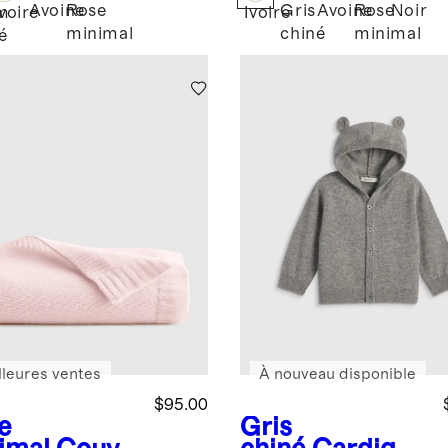
Avoine
Rose
Gris
Avoine
Rose
Noir
m
Ivoire
Ivoire
minimal
chiné
minimal
é
lleures ventes
À nouveau disponible
$95.00
e
Gris