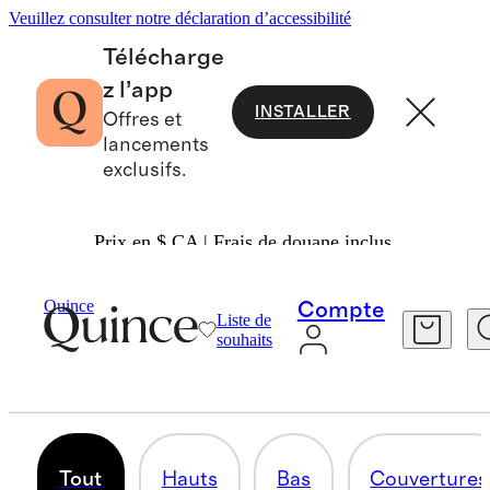
Veuillez consulter notre déclaration d’accessibilité
Télécharge
z l’app
INSTALLER
Offres et
lancements
exclusifs.
Prix en $ CA | Frais de douane inclus.
Bébé Fille
/
Cachemire
Quince
Compte
Liste de
CACHEMIRE POUR BÉBÉ FILLE
souhaits
25 articles
Tout
Hauts
Bas
Couvertures