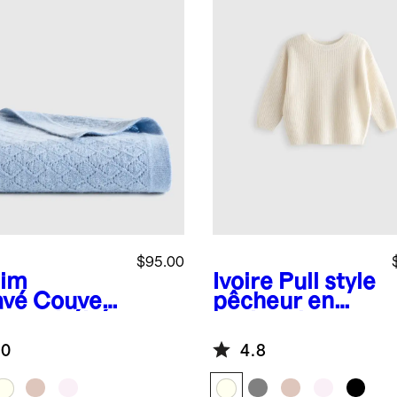
$95.00
im
Ivoire
Pull style
avé
Couvert
pêcheur en
 pour bébé
cachemire
ointelle de
lavable
.0
4.8
hemire de
golie