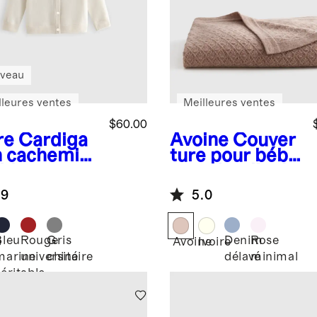
veau
lleures ventes
Meilleures ventes
$60.00
re
Cardiga
Avoine
Couver
n cachemire
ture pour bébé
able
en pointelle de
cachemire de
.9
5.0
Mongolie
Bleu
Rouge
Gris
Denim
Rose
e
Avoine
Ivoire
marine
universitaire
chiné
délavé
minimal
véritable