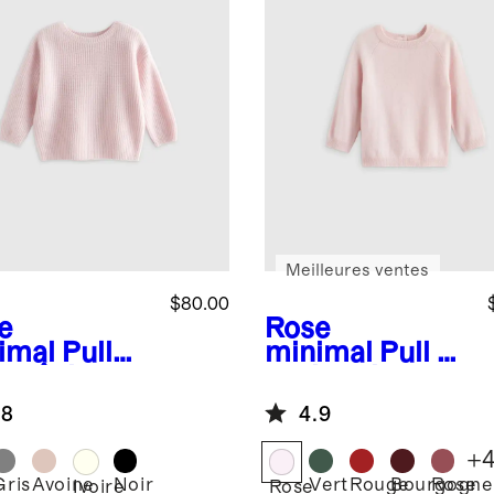
Meilleures ventes
$80.00
e
Rose
imal
Pull
minimal
Pull en
le pêcheur
cachemire
cachemire
lavable à col
.8
4.9
able
rond
+
Gris
Avoine
Noir
Vert
Rouge
Bourgogne
Rose
Ivoire
Rose