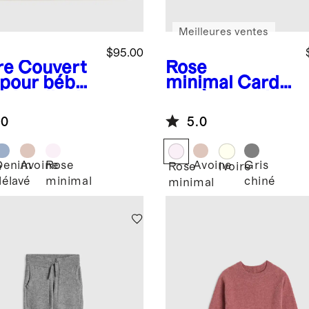
Meilleures ventes
$95.00
re
Couvert
Rose
 pour bébé
minimal
Cardi
ointelle de
gan à capuche
hemire de
en cachemire
.0
5.0
golie
lavable
Denim
Avoine
Rose
Avoine
Gris
e
Rose
Ivoire
délavé
minimal
chiné
minimal