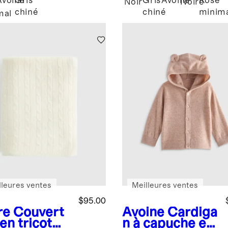
Avoine
Gris
Gris
Avoine
Rose
Noir
Ivoire
chiné
chiné
minim
mal
lleures ventes
Meilleures ventes
$95.00
re
Couvert
Avoine
Cardiga
en tricot
n à capuche en