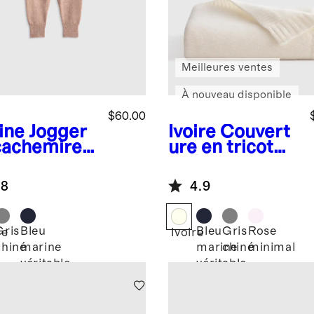
Meilleures ventes
À nouveau disponible
$60.00
ine
Jogger
Ivoire
Couvert
cachemire
ure en tricot
able
de luxe en
cachemire de
.8
4.9
Mongolie pour
bébé
Gris
Bleu
Bleu
Gris
Rose
ne
Ivoire
chiné
marine
marine
chiné
minimal
véritable
véritable