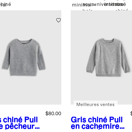
chiné
sous-
universitaire
intense
rosé
mal
minimal
bois
chiné
Meilleures ventes
$80.00
s chiné
Pull
Gris chiné
Pull
le pêcheur
en cachemire