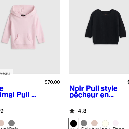
veau
$70.00
e
Noir
Pull style
imal
Pull à
pêcheur en
uche en
cachemire
hemire
lavable
.9
4.8
able