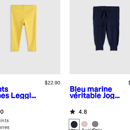
$22.90
nts
Bleu marine
nes
Legging
véritable
Jogge
coton
r en cachemire
logique
lavable
.0
4.8
ints
unes