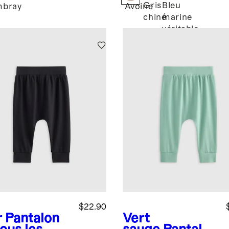
Gris
Bleu
bray
Avoine
chiné
marine
véritable
$22.90
r
Pantalon
Vert