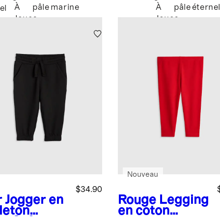
À
pâle
marine
À
pâle
éterne
el
Joues
Joues
Amusant
Amusant
Nouveau
$34.90
r
Jogger en
Rouge
Legging
leton
en coton