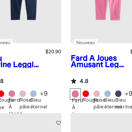
veau
Nouveau
$20.90
u
Fard À Joues
ine
Leggin
Amusant
Leggi
n coton
ng en coton
logique
biologique
.8
4.8
+
9
+
Rouge
Fard
Rose
Bleu
Rouge
Rose
Bleu
Bleu
Fard
À
pâle
éternel
pâle
éternel
marin
ne
À
Joues
Joues
Amusant
Amusant