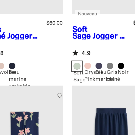
Nouveau
$60.00
s
Soft
né
Jogger
Sage
Jogger en
cachemire
molleton
able
SuperSoft
.8
4.9
Avoine
Bleu
Crystal
Bleu
Gris
Noir
Soft
marine
Pink
marine
chiné
é
Sage
véritable