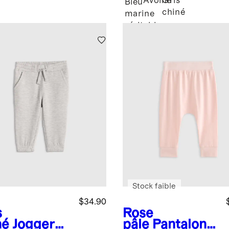
Avoine
Gris
Bleu
chiné
marine
véritable
Stock faible
$34.90
s
Rose
né
Jogger
pâle
Pantalon