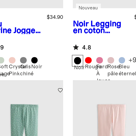
Nouveau
$34.90
u
Noir
Legging
ine
Jogger
en coton
molleton
biologique
erSoft
.9
4.8
+
Soft
Crystal
Gris
Noir
Rouge
Fard
Rose
Bleu
Noir
Sage
Pink
chiné
À
pâle
éterne
ne
Joues
Amusant