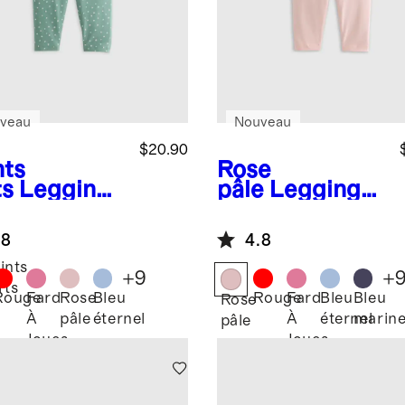
veau
Nouveau
$20.90
nts
Rose
ts
Legging
pâle
Legging
coton
en coton
logique
biologique
.8
4.8
ints
+
9
+
rts
Rouge
Fard
Rose
Bleu
Rouge
Fard
Bleu
Bleu
Rose
À
pâle
éternel
À
éternel
marin
pâle
Joues
Joues
Amusant
Amusant