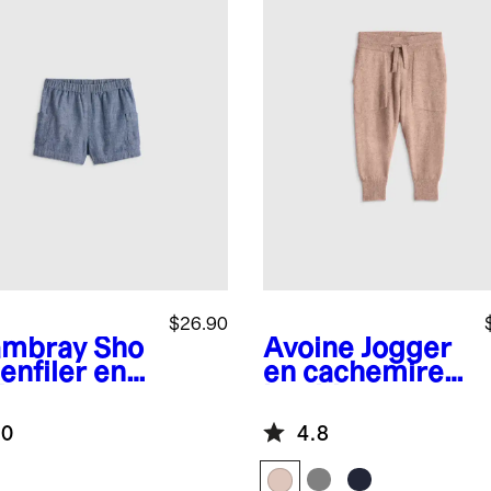
$26.90
mbray
Sho
Avoine
Jogger
 enfiler en
en cachemire
im
lavable
mbray pour
.0
4.8
es