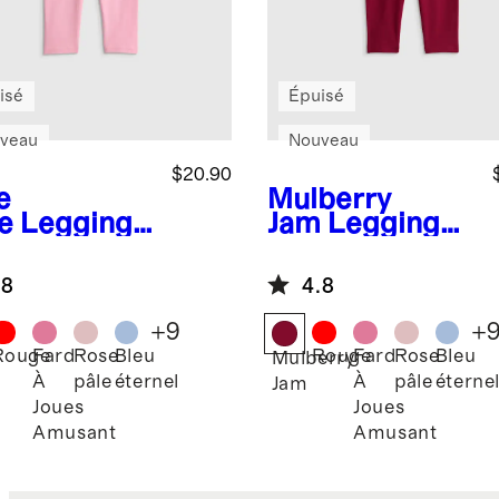
isé
Épuisé
veau
Nouveau
$20.90
e
Mulberry
e
Legging
Jam
Legging
coton
en coton
logique
biologique
.8
4.8
+
9
+
Rouge
Fard
Rose
Bleu
Rouge
Fard
Rose
Bleu
Mulberry
À
pâle
éternel
À
pâle
éterne
Jam
Joues
Joues
Amusant
Amusant