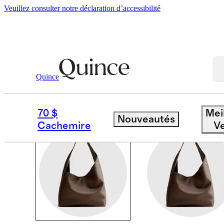
Veuillez consulter notre déclaration d’accessibilité
Sacs Et Accessoires
/
Bags
Quince
BAGS & LEATHER GO
70 $
Mei
Nouveautés
Cachemire
V