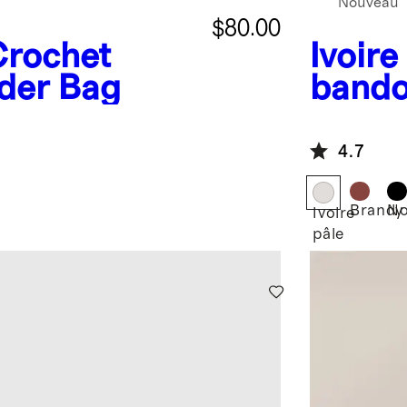
Nouveau
$80.00
rochet
Ivoire
der Bag
bando
4.7
Brandy
No
Ivoire
pâle