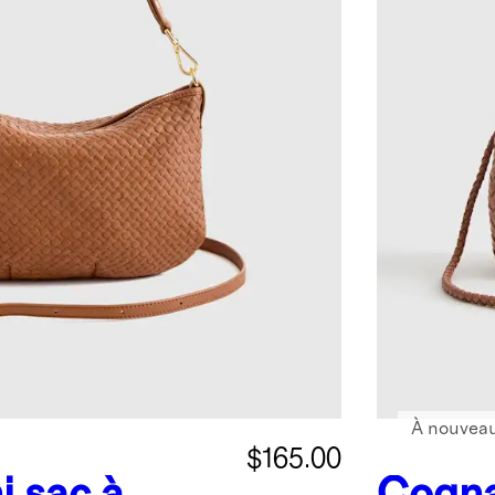
À nouveau
$165.00
i sac à
Cogn