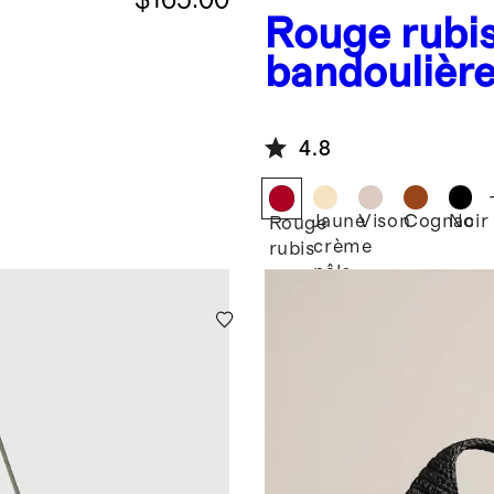
Rouge rubi
bandoulière
cuir italien
4.8
Jaune
Vison
Cognac
Noir
Rouge
crème
rubis
pâle