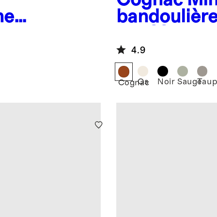
ne
bandoulière
tissé à la m
4.9
Os
Noir
Sauge
Taup
Cognac