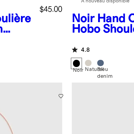
À nouveau disponible
$45.00
ulière
Noir
Hand C
n
Hobo Shoul
4.8
Naturel
Bleu
Noir
denim