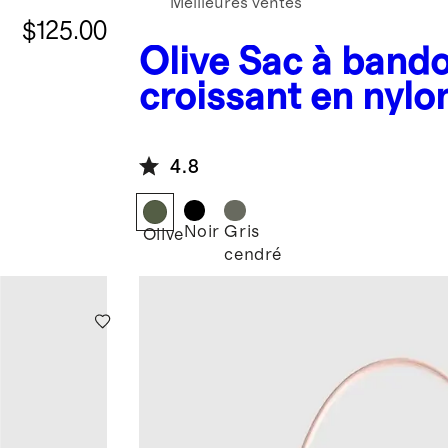
Meilleures ventes
$125.00
Olive
Sac à bando
t
croissant en nylo
Revive
4.8
Noir
Gris
Olive
cendré