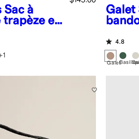
s
Sac à
Galet
 trapèze en
bando
4.8
+
1
Basiliq
Sa
Galet