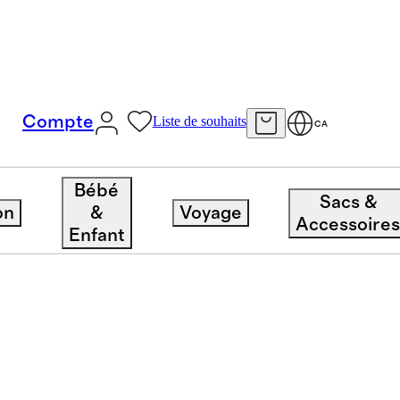
Compte
Liste de souhaits
CA
Bébé
Sacs &
on
&
Voyage
Accessoire
Enfant