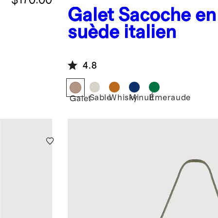
Galet
Sacoche en
suède italien
4.8
Sable
Whisky
Minuit
Émeraude
Galet