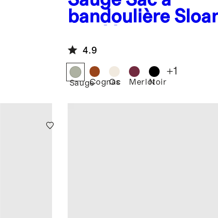
bandoulière Sloa
tissé à la main
4.9
+
1
Cognac
Os
Merlot
Noir
Sauge