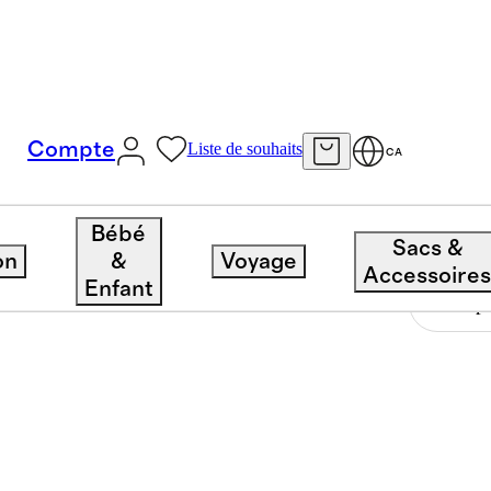
Compte
Liste de souhaits
CA
Bébé
Sacs &
on
&
Voyage
Accessoire
Enfant
Trier p