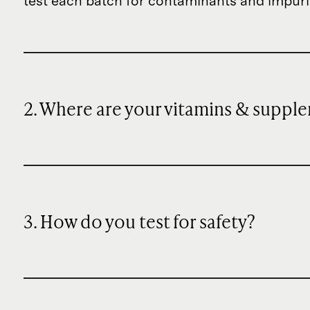
test each batch for contaminants and impuriti
2. Where are your vitamins & supp
3. How do you test for safety?