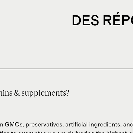
DES RÉP
tamins & supplements?
m GMOs, preservatives, artificial ingredients, an