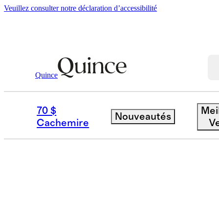
Veuillez consulter notre déclaration d’accessibilité
Beauté Et Bien-Être
/
Vitamins & Supplem
Quince
VITAMINS & SUPPLE
70 $
Mei
Nouveautés
Cachemire
V