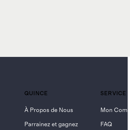
QUINCE
SERVICE 
À Propos de Nous
Mon Comp
Parrainez et gagnez
FAQ