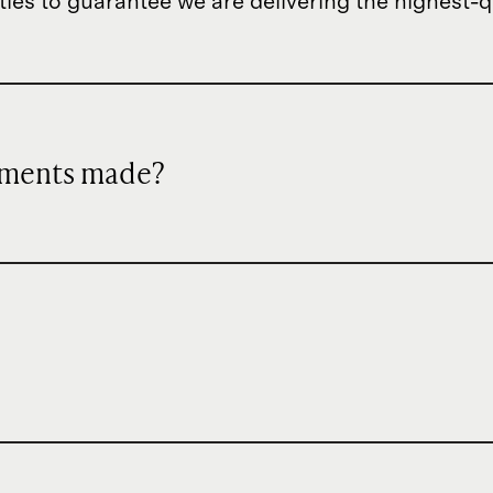
es to guarantee we are delivering the highest-qua
lements made?