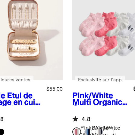
lleures ventes
Exclusivité sur l’app
$55.00
de
Étui de
Pink/White
age en cuir
Multi
Organic
r bijoux
Cotton
Gripper Ankle
.8
4.8
Socks 8-Pack
Pink/White
Blue/White
Neutre