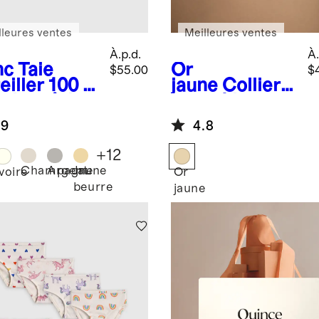
lleures ventes
Meilleures ventes
À.p.d.
À.
nc
Taie
Or
$55.00
$
eiller 100 %
jaune
Collier
e de mûrier
en or 14 carats
à chaîne
.9
4.8
trombone
+
12
Champagne
Argent
Jaune
c
Ivoire
Or
beurre
jaune