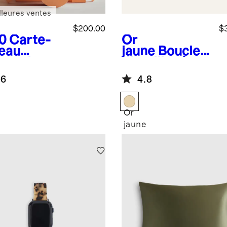
lleures ventes
$200.00
$
0
Carte-
Or
eau
jaune
Boucles
ctronique
d'oreilles à
anneau
.6
4.8
tubulaires en
or 14 carats
Or
jaune