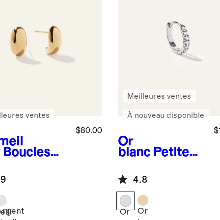
Meilleures ventes
lleures ventes
À nouveau disponible
$80.00
$
meil
Or
Boucles
blanc
Petite
eilles
boucle
oles Globe
d'oreille
.9
4.8
créole en or 14
carats avec
pavé de
Argent
Or
eil
Or
diamants -