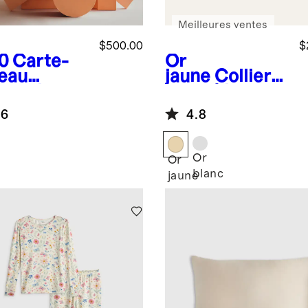
Meilleures ventes
$500.00
$
0
Carte-
Or
eau
jaune
Collier
ctronique
en or 14 carats
à diamants
.6
4.8
sertis clos
Or
Or
blanc
jaune