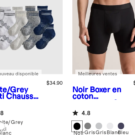
ouveau disponible
Meilleures ventes
$34.90
te/Grey
Noir
Boxer en
ti
Chausset
coton
 quart de
biologique 6
gueur en
po (ensemble
.8
4.8
on
de 3)
logique,
ite/Grey
emble de 8
lti
Gris
Gris
Blanc
Bleu
Blanc
Noir