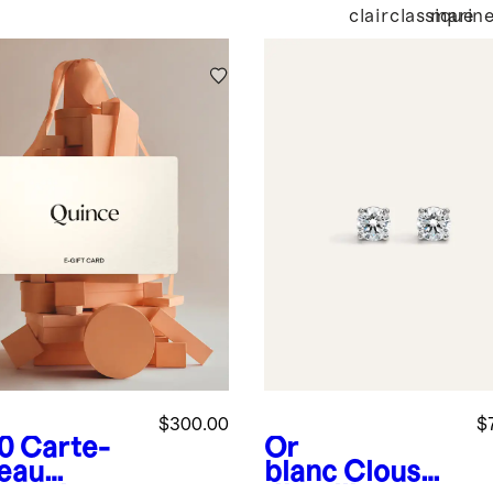
clair
classique
marin
$300.00
$
0
Carte-
Or
eau
blanc
Clous