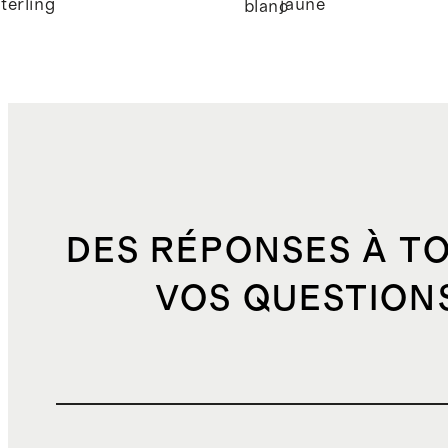
sterling
jaune
blanc
unique
DES RÉPONSES À T
VOS QUESTION