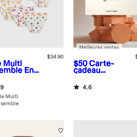
Meilleures ventes
$34.90
e Multi
$50
Carte-
emble
Ense
cadeau
e de 7
électronique
ottes en
.9
4.6
on
logique à
lle Multi
 % pour
semble
es