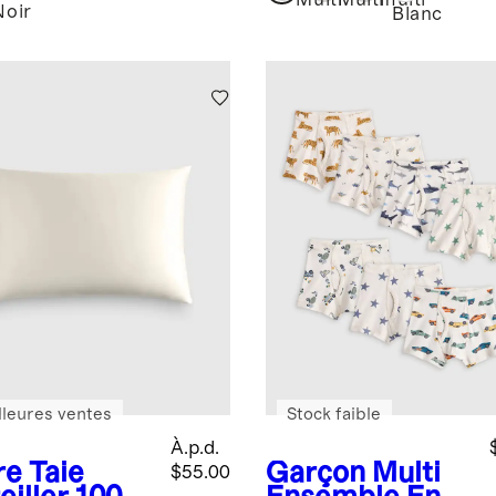
Multi
Multi
multi
Noir
Blanc
lleures ventes
Stock faible
À.p.d.
re
Taie
Garçon Multi
$55.00