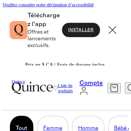
Veuillez consulter notre déclaration d’accessibilité
Télécharge
z l’app
INSTALLER
Offres et
lancements
exclusifs.
Prix en $ CA | Frais de douane inclus.
Gifts
/
Stocking Stuffers
Quince
Compte
Liste de
STOCKING STUFFERS
souhaits
142 articles
Tout
Femme
Homme
Bébé &