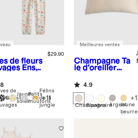
veau
Meilleures ventes
$29.90
es de fleurs
Champagne
Ta
vages
Ense
ie d'oreiller
e pyjama à
100 % soie de
ches
mûrier
.8
4.9
gues et
ves de
Félins
talon en
Jaune
Petits
+
11
+
1
eurs
Ghosts
de la
mbou
soleil
moutons
Argent
Jaune
uvages
jungle
Champagne
Blanc
Ivoire
beurre