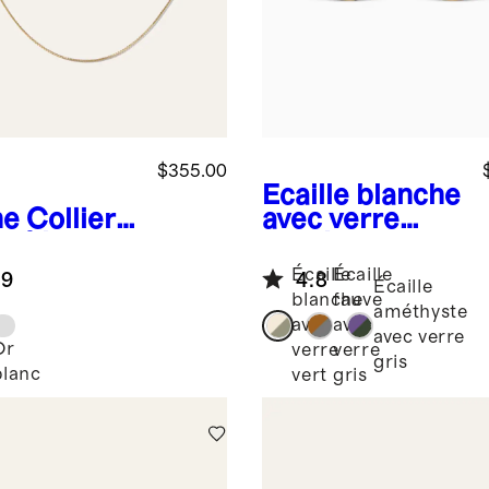
$355.00
Écaille blanche
ne
Collier
avec verre
r 14 carats
vert
Lunettes
haîne
de soleil
Écaille
Écaille
.9
4.8
itienne
Tuscon
Écaille
blanche
fauve
icate
polarisées en
améthyste
avec
avec
acétate
avec verre
Or
verre
verre
gris
blanc
vert
gris
e