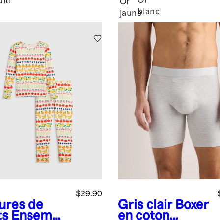
Or
lti
Or
serti à quatre
blanc
jaune
griffes - 1
carat au total
$29.90
ures de
Gris clair
Boxer
ts
Ensembl
en coton