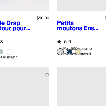
$50.00
le
Drap
Petits
tour pour
moutons
Ense
de bébé en
mble de
 européen
layette avec
.8
5.0
lange et
chapeau en
Petits
Rêves
Jaune
bambou
moutons
célestes
soleil
Brume
e
Blanc