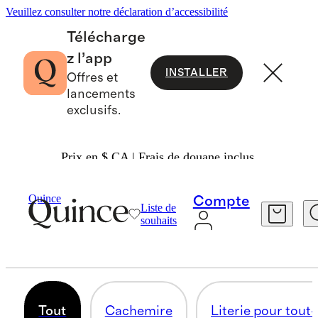
Veuillez consulter notre déclaration d’accessibilité
Télécharge
z l’app
INSTALLER
Offres et
lancements
exclusifs.
Prix en $ CA | Frais de douane inclus.
Maison
/
Bébés Et Enfants
Quince
Compte
Liste de
ARTICLES POUR BÉBÉS ET ENFANTS
souhaits
35 articles
Tout
Cachemire
Literie pour tout-