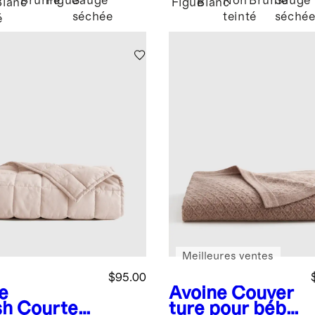
Brume
Figue
Sauge
Non
Brume
Sauge
Blanc
Figue
Blanc
séchée
teinté
séché
é
Meilleures ventes
$95.00
e
Avoine
Couver
sh
Courtep
ture pour bébé