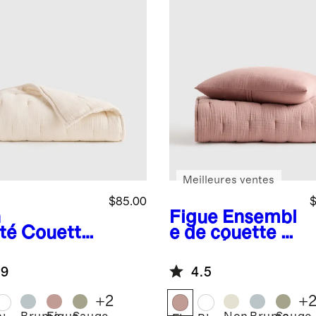
Meilleures ventes
$85.00
$
n
Figue
Ensembl
té
Couette
e de couette et
r tout-petit
taie décorative
gaze de
pour tout-
.9
4.5
on
petits en gaze
logique
de coton
+
2
+
biologique