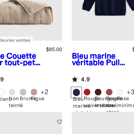
lleures ventes
$85.00
e
Couette
Bleu marine
r tout-petit
véritable
Pull
gaze de
en cachemire
on
lavable à col
.9
4.9
logique
rond
+
2
+
Non
Brume
Figue
Rouge
Bourgogne
Rose
Rose
Blanc
Bleu
teinté
universitaire
intense
rosé
minim
marine
chiné
véritable