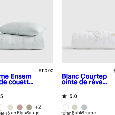
$110.00
ume
Ensem
Blanc
Courtep
 de couette
ointe de rêve
aie
en lin
orative
européen pour
.5
5.0
r tout-
tout-petits
its en gaze
+
2
coton
Non
Figue
Sauge
Sable
Brume
me
Blanc
Blanc