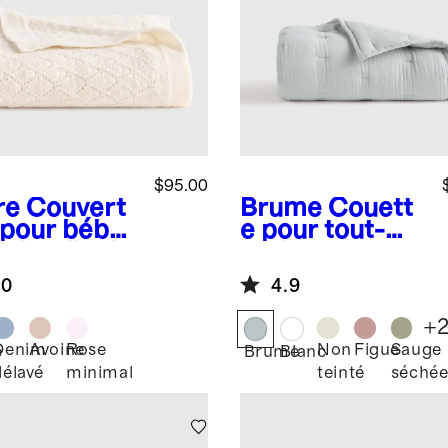
$95.00
re
Couvert
Brume
Couett
 pour bébé
e pour tout-
ointelle de
petit en gaze
hemire de
de coton
.0
4.9
golie
biologique
+
Denim
Avoine
Rose
Non
Figue
Sauge
e
Brume
Blanc
délavé
minimal
teinté
séché