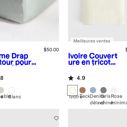
Meilleures ventes
$50.00
ume
Drap
Ivoire
Couvert
tour pour
ure en tricot
de bébé en
torsadé de
 européen
cachemire de
.8
4.9
Mongolie pour
bébé
Sable
Teck
Denim
Gris
Rose
me
Blanc
Ivoire
délavé
chiné
minim