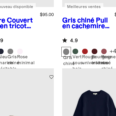
ouveau disponible
Meilleures ventes
$95.00
re
Couvert
Gris chiné
Pull
en tricot
en cachemire
luxe en
lavable à col
hemire de
rond
.9
4.9
golie pour
é
+
Bleu
Gris
Rose
Vert
Rouge
Bourgogne
Rose
e
Gris
marine
chiné
minimal
sous-
universitaire
intense
rosé
chiné
véritable
bois
chiné