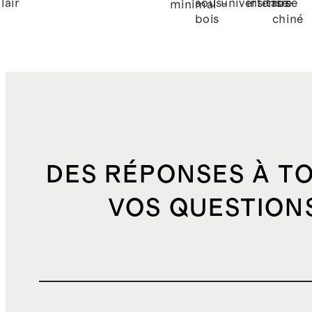
lair
sous-
universitaire
intense
rosé
minimal
bois
chiné
DES RÉPONSES À T
VOS QUESTION