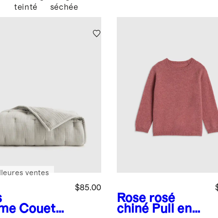
logique
teinté
séchée
lleures ventes
$85.00
s
Rose rosé
ume
Couett
chiné
Pull en