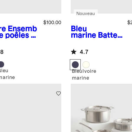
Nouveau
$100.00
$
re
Ensemb
Bleu
e poêles à
marine
Batteri
e
e de cuisine
iadhésives
antiadhésive
.8
4.7
céramique
en céramique
de 7 pièces
Bleu
e
Bleu
Ivoire
marine
marine