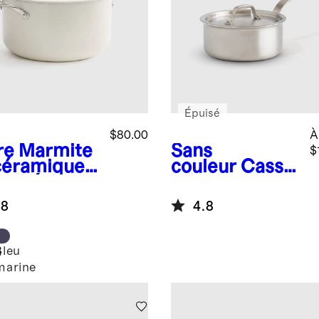
Épuisé
$80.00
À
re
Marmite
Sans
$
céramique
couleur
Casse
adhésive :
role en acier
inoxydable à 5
.8
4.8
épaisseurs
Bleu
e
marine