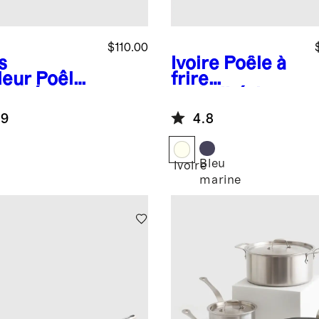
$110.00
s
Ivoire
Poêle à
leur
Poêle
frire
iadhésive
antiadhésive
acier
en céramique
.9
4.8
xydable à 5
de 10 po
isseurs de
o
Bleu
Ivoire
marine