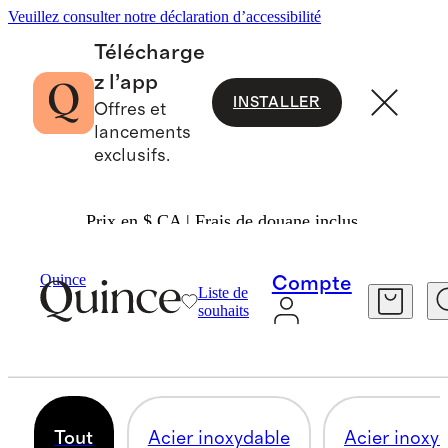
Veuillez consulter notre déclaration d’accessibilité
Télécharge
z l’app
INSTALLER
Offres et
lancements
exclusifs.
Prix en $ CA | Frais de douane inclus.
Maison
/
Ustensiles De Cuisine
Quince
Compte
Liste de
USTENSILES DE CUISINE
souhaits
24 articles
Tout
Acier inoxydable
Acier inoxyd