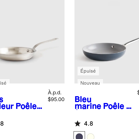
Épuisé
isé
Nouveau
À.p.d.
s
Bleu
$95.00
leur
Poêle à
marine
Poêle à
e en acier
frire
xydable à
antiadhésive
.8
4.8
paisseurs
en céramique
de 8 pouces