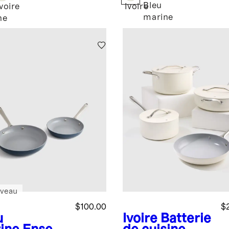
Bleu
Ivoire
Ivoire
marine
ne
veau
$100.00
$
u
Ivoire
Batterie