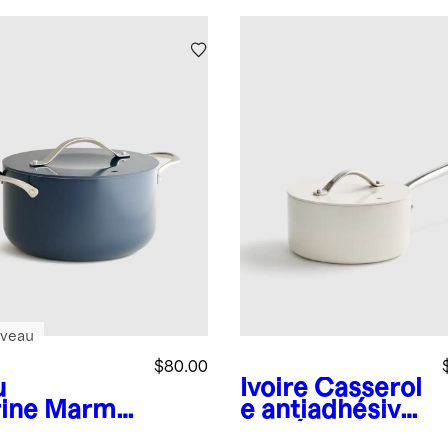
veau
$80.00
u
Ivoire
Casserol
ine
Marmit
e antiadhésive
n
en céramique :