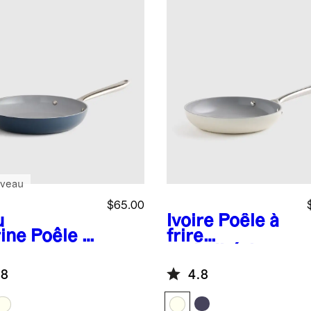
veau
$65.00
u
Ivoire
Poêle à
ine
Poêle à
frire
e
antiadhésive
iadhésive
en céramique
.8
4.8
céramique
de 8 pouces
10 po