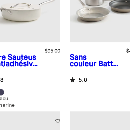
$95.00
$
re
Sauteus
Sans
ntiadhésive
couleur
Batter
céramique
ie de cuisine
c couvercle
de 6 pièces en
.8
5.0
acier
inoxydable à 5
épaisseurs
Bleu
e
marine