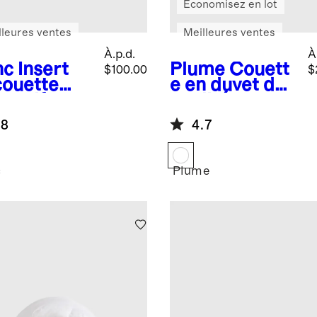
Économisez en lot
lleures ventes
Meilleures ventes
À.p.d.
À
nc
Insert
Plume
Couett
$100.00
$
couette
e en duvet de
rnatif
qualité
emium
supérieure
.8
4.7
wn
c
Plume