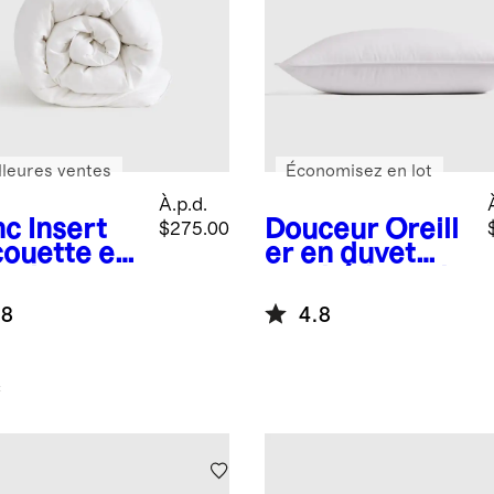
lleures ventes
Économisez en lot
À.p.d.
nc
Insert
Douceur
Oreill
$275.00
couette en
er en duvet
et luxe
synthétique de
se down
qualité
.8
4.8
supérieure
c