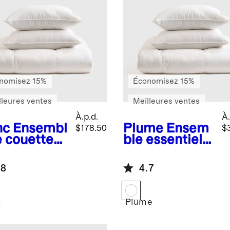
nomisez 15%
Économisez 15%
lleures ventes
Meilleures ventes
À.p.d.
À.
nc
Ensembl
Plume
Ensem
$178.50
$
e couette
ble essentiel
’oreillers
en duvet
imate
synthétique
.8
4.7
wn
de qualité
ernative
supérieure
c
Plume