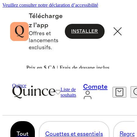
Veuillez consulter notre déclaration d’accessibilité
Télécharge
z l’app
INSTALLER
Offres et
lancements
exclusifs.
Prix en $ CA | Frais de douane inclus.
Maison
/
Couettes Et Oreillers En Duvet
Quince
Compte
Liste de
COUETTES ET ESSENTIELS
souhaits
15 articles
Tout
Couettes et essentiels
Regro