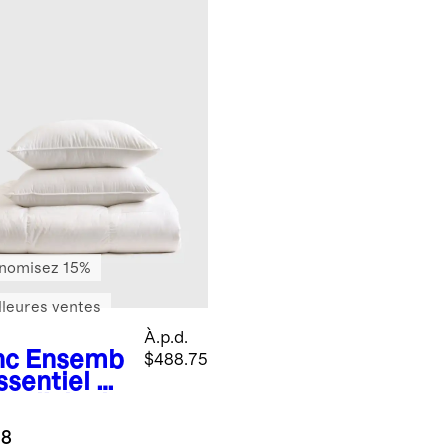
nomisez 15%
lleures ventes
À.p.d.
nc
Ensemb
$488.75
ssentiel en
et d’oie de
.8