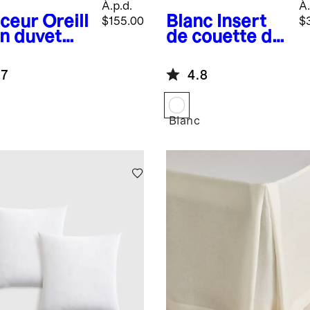
À.p.d.
À.
ceur
Oreill
Blanc
Insert
$155.00
$
en duvet
de couette de
e de luxe
luxe ultra
chaud en
.7
4.8
duvet d'oie
Blanc