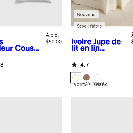
Nouveau
Stock faible
À.p.d.
s
Ivoire
Jupe de
$50.00
leur
Coussi
lit en lin
en plumes
européen
t de
.8
4.7
mme
semble de
Caramel
Ivoire
Blanc