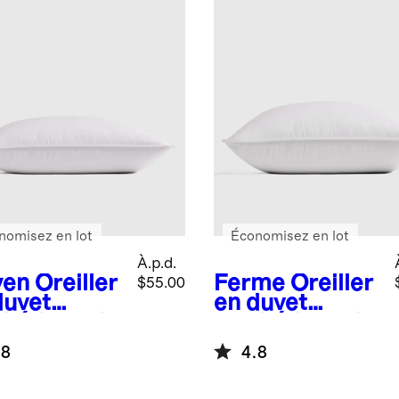
nomisez en lot
Économisez en lot
À.p.d.
yen
Oreiller
Ferme
Oreiller
$55.00
duvet
en duvet
thétique de
synthétique de
ité
qualité
.8
4.8
érieure
supérieure