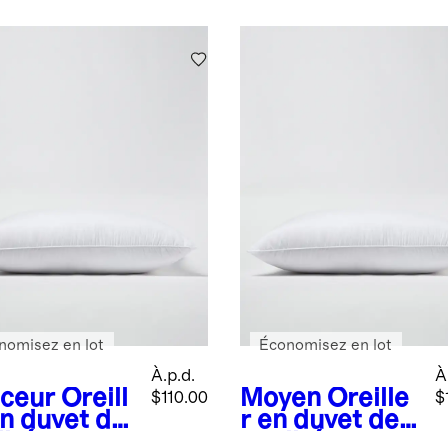
nomisez en lot
Économisez en lot
À.p.d.
À
ceur
Oreill
Moyen
Oreille
$110.00
$
en duvet de
r en duvet de
ité
qualité