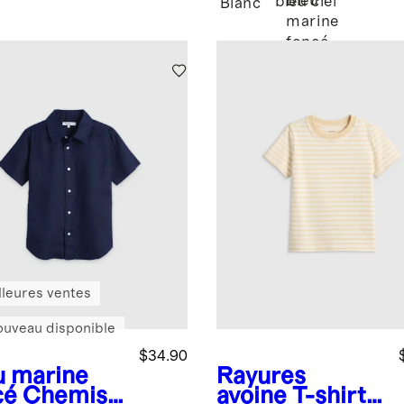
Bleu
bleu ciel
Blanc
marine
foncé
lleures ventes
ouveau disponible
$34.90
u marine
Rayures
cé
Chemise
avoine
T-shirt à