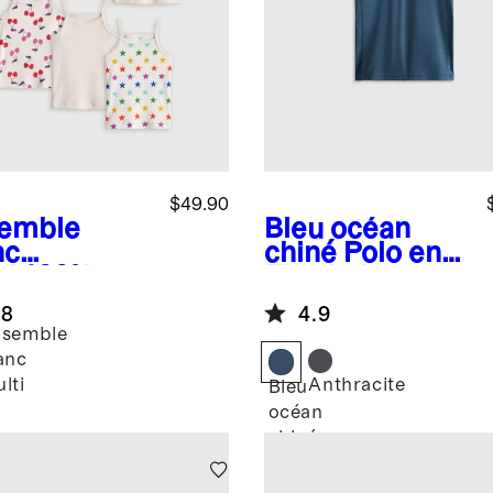
$49.90
emble
Bleu océan
nc
chiné
Polo en
ti
100%
Flowknit
anic
Breeze
.8
4.9
ton Cami
semble
ack
anc
Anthracite
lti
Bleu
océan
chiné