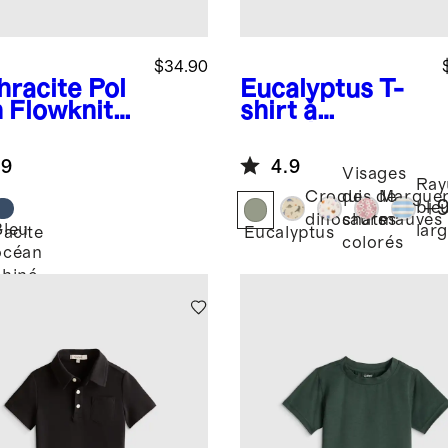
$34.90
hracite
Pol
Eucalyptus
T-
n Flowknit
shirt à
eze
manches
longues en
.9
4.9
jersey 100 %
Visages
Ray
coton
Croquis de
de
Marguer
+
ble
biologique
dinosaures
chats
mauves
Bleu
lar
acite
Eucalyptus
colorés
océan
chiné