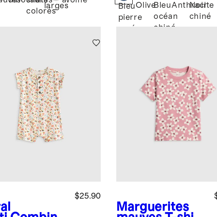
logique
auves
dinosaures
chats
avoine
Olive
Bleu
Anthracite
Noir
larges
Bleu
colorés
océan
chiné
pierre
chiné
rosé
chiné
$25.90
al
Marguerites