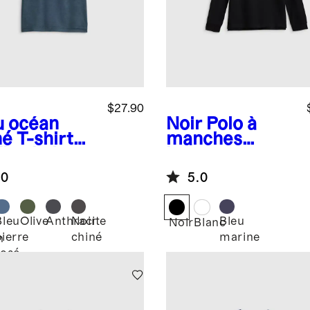
$27.90
u océan
Noir
Polo à
né
T-shirt
manches
Flowknit
longues en
eze
piqué de coton
.0
5.0
biologique
Bleu
Olive
Anthracite
Noir
Bleu
Noir
Blanc
pierre
chiné
marine
n
rosé
é
chiné