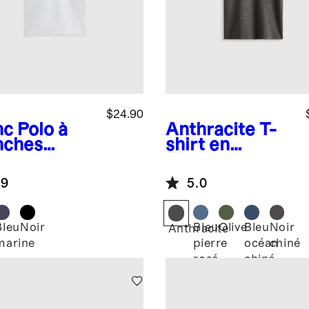
$24.90
nc
Polo à
Anthracite
T-
ches
shirt en
rtes en
Flowknit
ué de coton
Breeze
.9
5.0
logique
Bleu
Noir
Bleu
Olive
Bleu
Noir
c
Anthracite
marine
pierre
océan
chiné
rosé
chiné
chiné