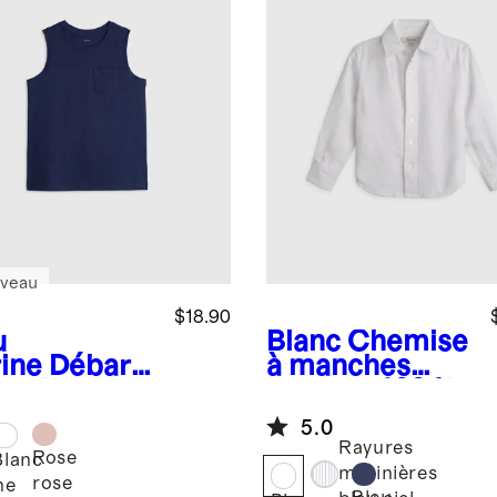
veau
$18.90
u
Blanc
Chemise
ine
Débard
à manches
 en jersey
longues 100 %
 % coton
lin européen
5.0
logique
Rayures
Rose
r tout-petit
Blanc
marinières
rose
ne