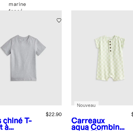
marine
foncé
Nouveau
$22.90
s chiné
T-
Carreaux
t à
aqua
Combinai