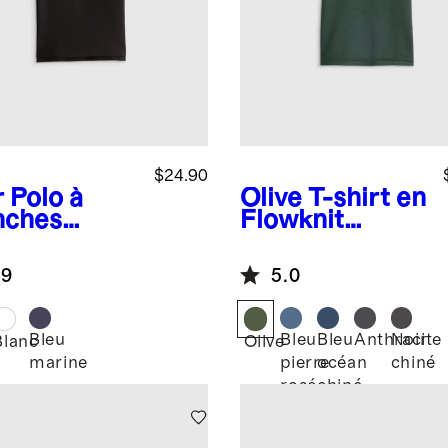
$24.90
r
Polo à
Olive
T-shirt en
ches
Flowknit
rtes en
Breeze
ué de coton
.9
5.0
logique
Bleu
Bleu
Bleu
Anthracite
Noir
Blanc
Olive
marine
pierre
océan
chiné
rosé
chiné
chiné