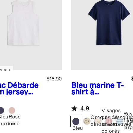
veau
$18.90
nc
Débarde
Bleu marine
T-
n jersey
shirt à
 % coton
manches
logique
courtes en
4.9
r tout-petit
jersey de coton
Visages
Ray
Bleu
Rose
biologique à
c
Croquis de
de
Marguer
+
ble
100 %
marine
rose
dinosaures
chats
mauves
lar
Bleu
colorés