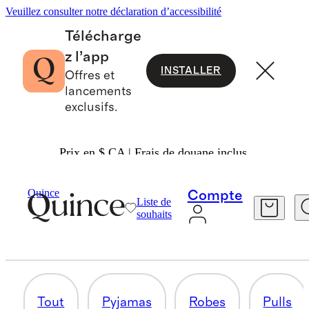
Veuillez consulter notre déclaration d’accessibilité
Télécharge
z l’app
INSTALLER
Offres et
lancements
exclusifs.
Prix en $ CA | Frais de douane inclus.
Petite Fille
/
Tout Magasiner
Quince
Compte
Liste de
HAUTS ET T-SHIRTS
souhaits
50 articles
Tout
Pyjamas
Robes
Pulls