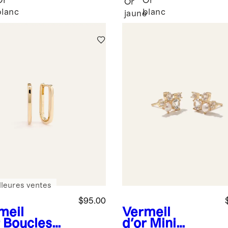
Or
Or
Or
blanc
blanc
e
jaune
lleures ventes
$95.00
meil
Vermeil
Boucles
d'or
Mini