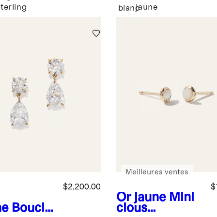
sterling
jaune
blanc
Meilleures ventes
$2,200.00
$
Or jaune
Mini
ne
Boucle
clous