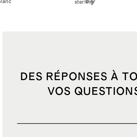
blanc
d'or
e
sterling
DES RÉPONSES À T
VOS QUESTION