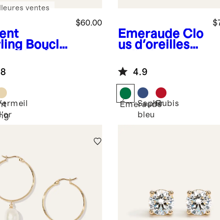
lleures ventes
$60.00
$
ent
Émeraude
Clo
ling
Boucle
us d'oreilles
oreilles à
solitaires en
eau
or 14 carats à
.8
4.9
gantes
pierre
précieuse
Vermeil
Saphir
Rubis
nt
Émeraude
d'or
bleu
ing