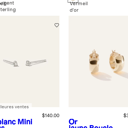
biologique
Argent
eil
Vermeil
sterling
d'or
lleures ventes
$140.00
$
blanc
Mini
Or