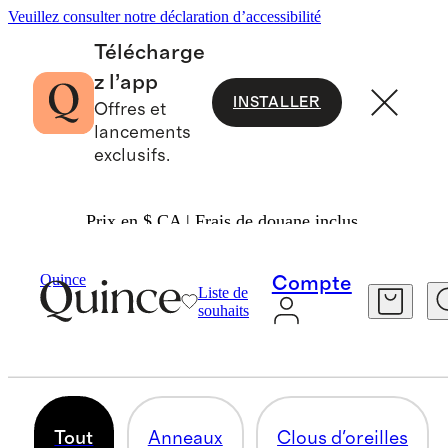
Veuillez consulter notre déclaration d’accessibilité
Télécharge
z l’app
INSTALLER
Offres et
lancements
exclusifs.
Prix en $ CA | Frais de douane inclus.
Femmes
Bijoux
/
/
Boucles D'oreilles
Quince
Compte
Liste de
BOUCLES D'OREILLES
souhaits
86 articles
Tout
Anneaux
Clous d'oreilles