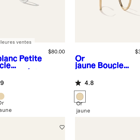
lleures ventes
$80.00
$
blanc
Petite
Or
cle
jaune
Boucles
eille créole
d'oreilles à
r 14 carats
anneau
.9
4.8
nique
tubulaires en
or 14 carats
Or
Or
jaune
c
jaune