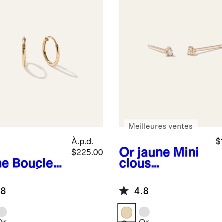
Meilleures ventes
À.p.d.
$
Or jaune
Mini
$225.00
ne
Boucles
clous
eilles à
d'oreilles en
eau
or 14 carats
.8
4.8
ssiques en
avec diamants
4 carats