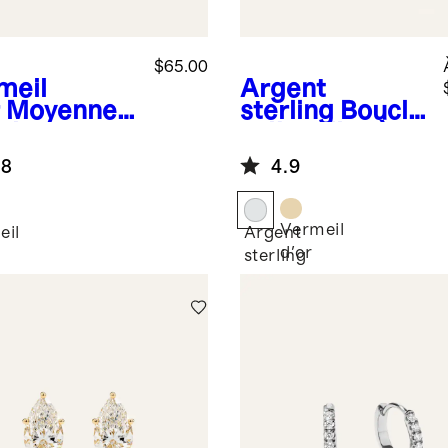
$65.00
meil
Argent
Moyennes
sterling
Boucle
cles
s d'oreilles à
eilles à
anneau bombé
.8
4.9
eau
Vermeil
eil
Argent
d'or
sterling