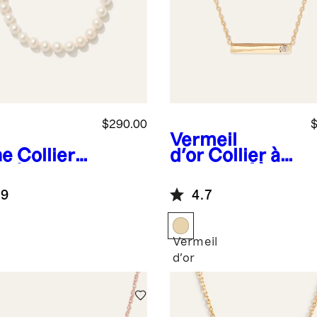
$290.00
$
Vermeil
ne
Collier
d'or
Collier à
r 14 carats
pendentif à
erles de
saphir blanc
.9
4.7
ture d'eau
ce
Vermeil
e
d'or