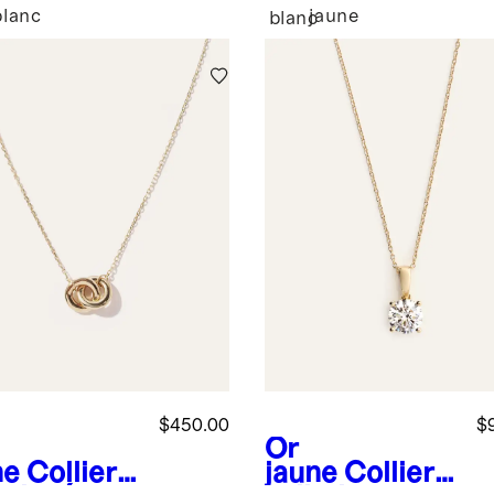
blanc
jaune
e
blanc
$450.00
$
Or
ne
Collier
jaune
Collier