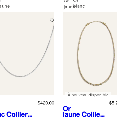
Or
Or
Or
jaune
blanc
jaune
À nouveau disponible
$420.00
$5,
Or
nc
Collier
jaune
Collier