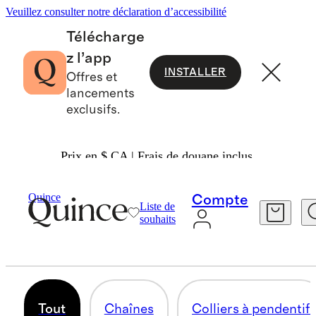
Veuillez consulter notre déclaration d’accessibilité
Télécharge
z l’app
INSTALLER
Offres et
lancements
exclusifs.
Prix en $ CA | Frais de douane inclus.
Femmes
Bijoux
/
/
Colliers
Quince
Compte
Liste de
COLLIERS
souhaits
45 articles
Tout
Chaînes
Colliers à pendentif