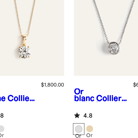
$1,800.00
$
Or
ne
Collier
blanc
Collier
taire en
en or 14 carats
4 carats à
à diamant de
.8
4.8
mant de
laboratoire
oratoire
Or
Or
Or