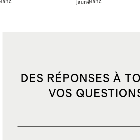
blanc
blanc
e
jaune
DES RÉPONSES À T
VOS QUESTION