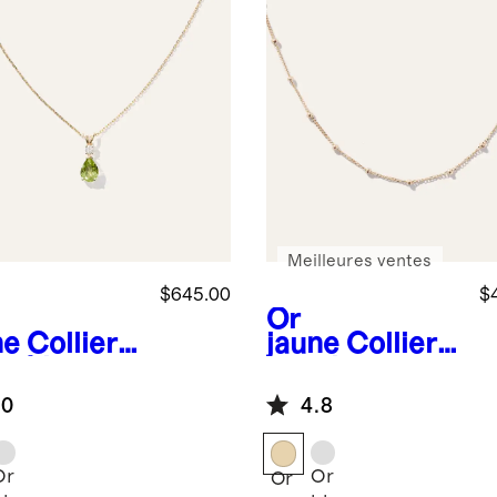
Meilleures ventes
$645.00
$
Or
ne
Collier
jaune
Collier
r 14 carats
ras-du-cou en
c
or 14 carats à
.0
4.8
dentif à
perles
mant et à
rre semi-
Or
Or
Or
cieuse