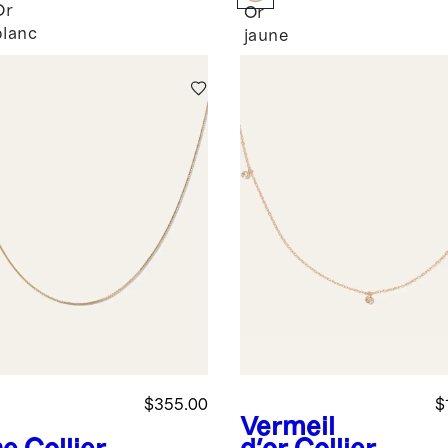
oratoire
Or
Or
blanc
e
jaune
$355.00
$
Vermeil