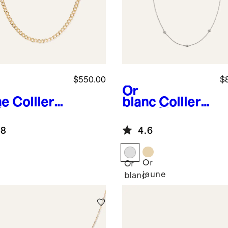
$550.00
$
Or
ne
Collier
blanc
Collier
îne
en or 14 carats
rmette en
à diamants
.8
4.6
4 carats
espacés sertis
clos
Or
Or
jaune
e
blanc