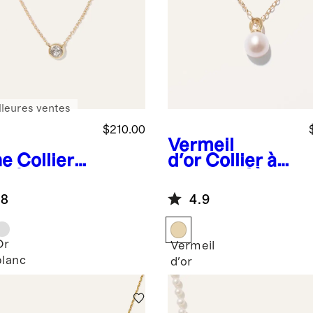
lleures ventes
$210.00
Vermeil
ne
Collier
d'or
Collier à
r 14 carats
pendentif à
iamants
perle de
.8
4.9
is clos
culture d'eau
douce
Or
Vermeil
blanc
e
d'or