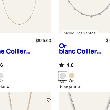
Meilleures ventes
$825.00
$
Or
ne
Collier
blanc
Collier
r 14 carats
ras-du-cou en
iamants
or 14 carats à
.6
4.8
acés sertis
perles
s
Or
Or
Or
blanc
jaune
e
blanc