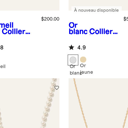
À nouveau disponible
$200.00
$
meil
Or
Collier
blanc
Collier
acieux en
en or 14 carats
îne
avec barre
.8
4.9
mbone
graduée à
diamants de
laboratoire
Or
eil
Or
jaune
blanc