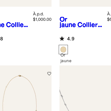
À.p.d.
À.
Or
$1,000.00
$
ne
Collier
jaune
Collier
or
en or 14 carats
arats à
à chaîne
.8
4.9
îne
trombone
mbone
Or
e
jaune