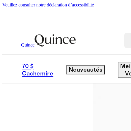
Veuillez consulter notre déclaration d’accessibilité
Quince
Sacs Et Accessoires
Lunettes De Sol
/
70 $
Mei
Nouveautés
Cachemire
V