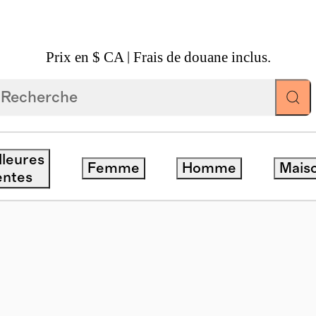
Prix en $ CA | Frais de douane inclus.
eil Et Lunettes
/
Lunettes De Soleil Maldives Polaris
lleures
Femme
Homme
Mais
entes