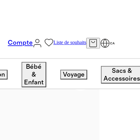
Compte
Liste de souhaits
CA
ées En Acétate
Bébé
Sacs &
on
&
Voyage
Accessoire
Enfant