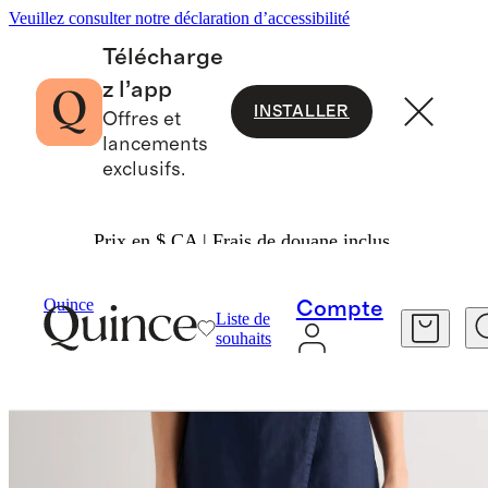
Veuillez consulter notre déclaration d’accessibilité
Télécharge
z l’app
INSTALLER
Offres et
lancements
exclusifs.
Prix en $ CA | Frais de douane inclus.
Femme
Pantalon
/
/
Jupe Short 100 % Lin Euro
Quince
Compte
Liste de
souhaits