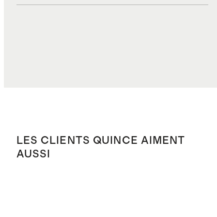
DROITS, TAXES ET REDEVANCES
$3.55
COÛT TOTAL
$29.29
LES CLIENTS QUINCE AIMENT
AUSSI