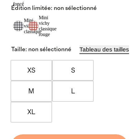
foncé
Édition limitée
:
non sélectionné
Mini
Mini
vichy
vichy
classique
classique
rouge
Tableau des tailles
Taille
:
non sélectionné
XS
S
M
L
XL