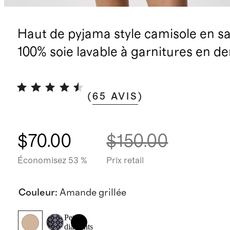
Haut de pyjama style camisole en sa
100% soie lavable à garnitures en de
(
65
AVIS
)
$70.00
$150.00
Économisez 53 %
Prix retail
Couleur
:
Amande grillée
Petits
diamants