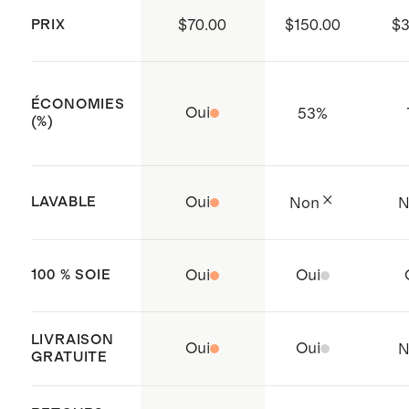
Fabriqué avec soin au Vietnam
culbutage. Nettoyer à sec au besoin.
PRIX
$70.00
$150.00
$3
ÉCONOMIES
Oui
53
%
(%)
LAVABLE
Oui
Non
N
100 % SOIE
Oui
Oui
LIVRAISON
Oui
Oui
N
GRATUITE