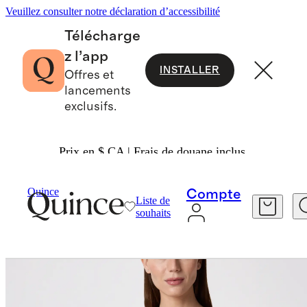
Veuillez consulter notre déclaration d’accessibilité
Télécharge
z l’app
INSTALLER
Offres et
lancements
exclusifs.
Prix en $ CA | Frais de douane inclus.
Femme
Vêtements D'intérieur
/
/
Quince
Compte
Liste de
souhaits