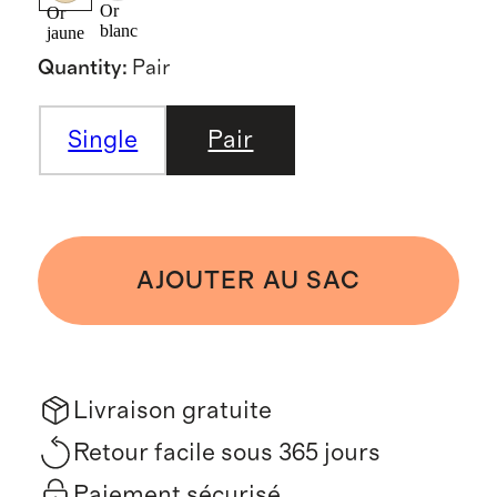
Or
Or
blanc
jaune
Quantity
:
Pair
Single
Pair
AJOUTER AU SAC
Livraison gratuite
Retour facile sous 365 jours
Paiement sécurisé