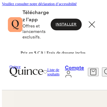
Veuillez consulter notre déclaration d’accessibilité
Télécharge
z l’app
INSTALLER
Offres et
lancements
exclusifs.
Prix en $ CA | Frais de douane inclus.
Boucles D'oreilles
/
Quince
Compte
Liste de
souhaits