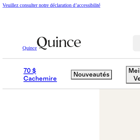
Veuillez consulter notre déclaration d’accessibilité
Quince
Bijoux
Colliers
/
/
70 $
Mei
Nouveautés
Cachemire
V