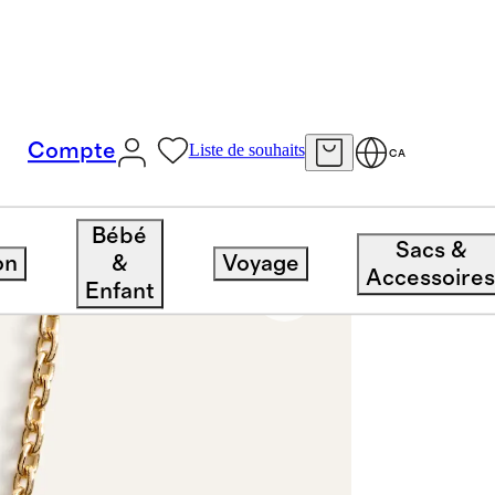
Compte
Liste de souhaits
CA
Collier Solitaire En Or 14 Carats À Diamant De Laboratoire En Forme De Poire – 1 Carat Au Total
Bébé
Sacs &
on
&
Voyage
Accessoire
Enfant