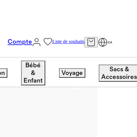
Compte
Liste de souhaits
CA
Bébé
Sacs &
on
&
Voyage
Accessoire
Enfant