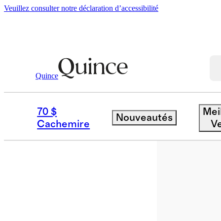
Veuillez consulter notre déclaration d’accessibilité
Quince
Lunettes De Soleil Et Lunettes
/
Lunet
70 $
Mei
Nouveautés
À nouveau d
Cachemire
V