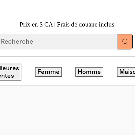
Prix en $ CA | Frais de douane inclus.
tes De Soleil Amalfi Polarisées En Acétate
lleures
Femme
Homme
Mais
isponible
entes