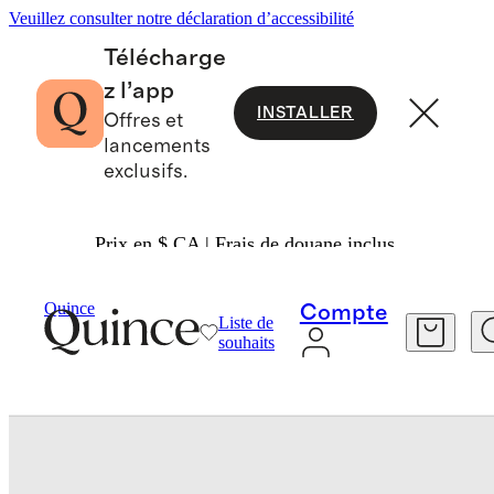
Veuillez consulter notre déclaration d’accessibilité
Télécharge
z l’app
INSTALLER
Offres et
lancements
exclusifs.
Prix en $ CA | Frais de douane inclus.
Sacs Et Accessoires
Sacs Et Articles En Cuir
/
/
Quince
Compte
Liste de
souhaits