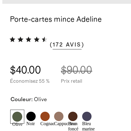
Porte-cartes mince Adeline
(
172
AVIS
)
$40.00
$90.00
Économisez 55 %
Prix retail
Couleur
:
Olive
Noir
Cognac
Cappuccino
Brun
Bleu
Olive
foncé
marine