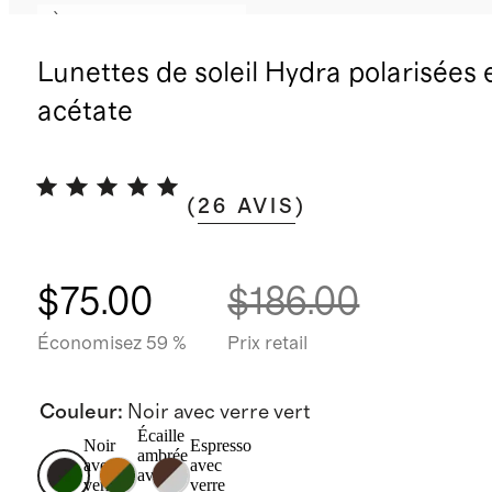
À nouveau disponible
Lunettes de soleil Hydra polarisées 
acétate
(
26
AVIS
)
$75.00
$186.00
Économisez 59 %
Prix retail
Couleur
:
Noir avec verre vert
Écaille
Noir
Espresso
ambrée
avec
avec
avec
verre
verre