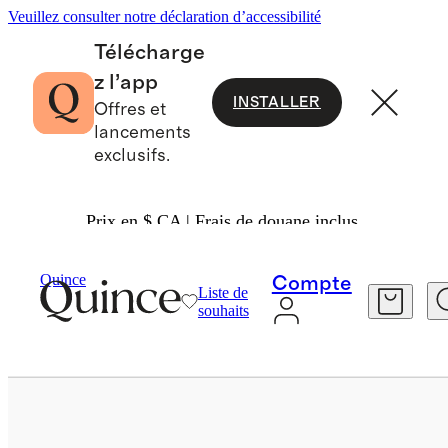
Veuillez consulter notre déclaration d’accessibilité
Télécharge
z l’app
INSTALLER
Offres et
lancements
exclusifs.
Prix en $ CA | Frais de douane inclus.
Lunettes De Soleil Et Lunettes
/
Quince
Compte
Liste de
souhaits