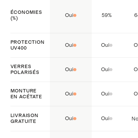
Forme : carrée-ovale
ÉCONOMIES
Comprend un étui rigide de
Oui
59
%
6
(%)
protection, une pochette en tissu
microfibre et un chiffon de
PROTECTION
nettoyage.
Oui
Oui
O
UV400
Origine : Wenzhou, Chine
VERRES
Oui
Oui
O
POLARISÉS
MONTURE
Oui
Oui
O
EN ACÉTATE
LIVRAISON
Oui
Oui
N
GRATUITE