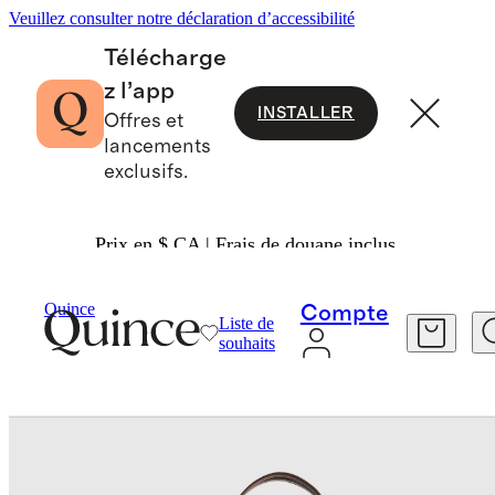
Veuillez consulter notre déclaration d’accessibilité
Télécharge
z l’app
INSTALLER
Offres et
lancements
exclusifs.
Prix en $ CA | Frais de douane inclus.
Sacs Et Accessoires
Sacs Et Articles En Cuir
/
/
Quince
Compte
Liste de
souhaits