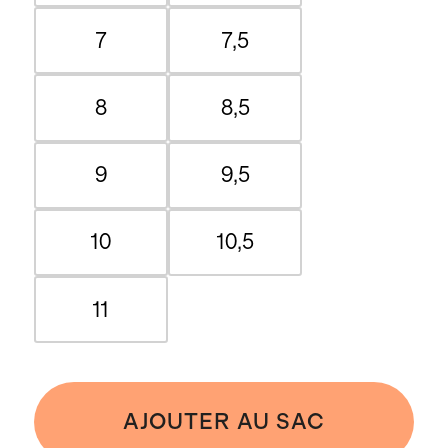
7
7,5
8
8,5
9
9,5
10
10,5
11
AJOUTER AU SAC