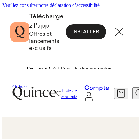
Veuillez consulter notre déclaration d’accessibilité
Télécharge
z l’app
INSTALLER
Offres et
lancements
exclusifs.
Prix en $ CA | Frais de douane inclus.
Bagues
/
Quince
Compte
Liste de
souhaits