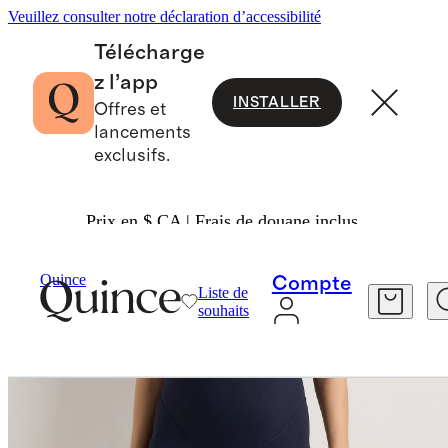
Veuillez consulter notre déclaration d’accessibilité
Télécharge
z l’app
INSTALLER
Offres et
lancements
exclusifs.
Prix en $ CA | Frais de douane inclus.
Maternité
/
Pantalon De Maternité Évasé Ultra 
Quince
Compte
Liste de
souhaits