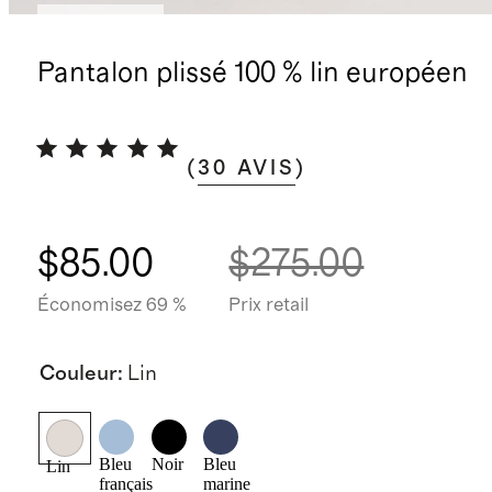
Stock faible
Pantalon plissé 100 % lin européen
(
30
AVIS
)
$85.00
$275.00
Économisez 69 %
Prix retail
Couleur
:
Lin
Bleu
Noir
Bleu
Lin
français
marine