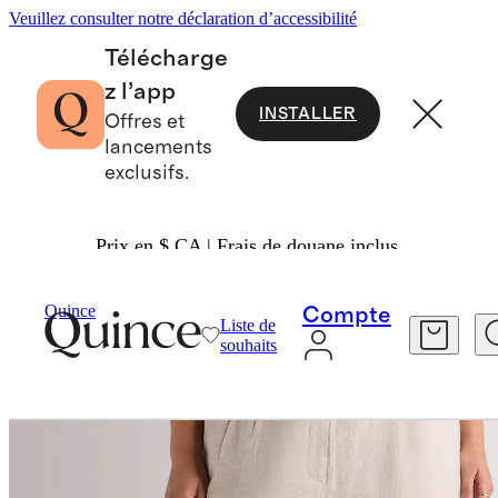
Veuillez consulter notre déclaration d’accessibilité
Télécharge
z l’app
INSTALLER
Offres et
lancements
exclusifs.
Prix en $ CA | Frais de douane inclus.
Femme
Pantalon
/
/
Quince
Compte
Liste de
souhaits