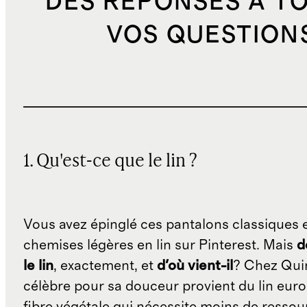
DES RÉPONSES À T
VOS QUESTION
1. Qu'est-ce que le lin ?
Vous avez épinglé ces pantalons classiques 
chemises légères en lin sur Pinterest. Mais
d
le lin
, exactement, et
d'où vient-il
? Chez Quin
célèbre pour sa douceur provient du lin eur
fibre végétale qui nécessite moins de ressour