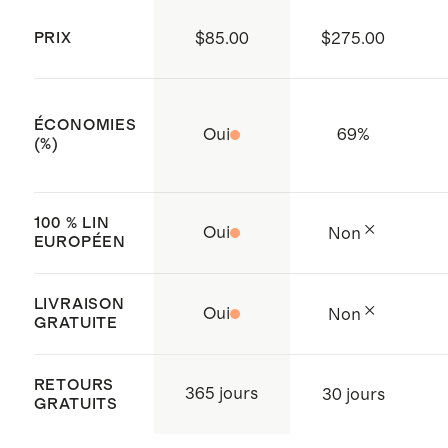
transparent.
PRIX
$85.00
$275.00
Ce matériau est certifié par la
norme OEKO-TEX Standard 100
(numéro de certificat : BJ015
ÉCONOMIES
Oui
69
%
226317), garantissant l'absence de
(%)
substances dangereuses.
Fabriqué avec soin au Vietnam
100 % LIN
Oui
Non
EUROPÉEN
LIVRAISON
Oui
Non
GRATUITE
RETOURS
365 jours
30 jours
GRATUITS