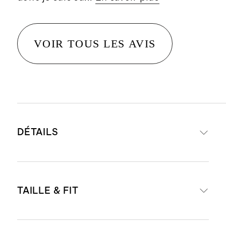
VOIR TOUS LES AVIS
DÉTAILS
Composition : 100 % lin, une fibre
TAILLE & FIT
écologique fabriquée à partir de lin
européen nécessitant moins d’eau,