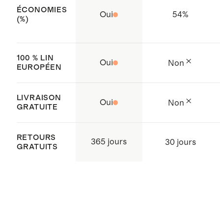
BSCI (Business Social Compliance
ÉCONOMIES
Oui
54
%
Initiative) qui visent à améliorer les
(%)
conditions de travail tout au long
de la chaîne d’approvisionnement
100 % LIN
Oui
Non
Fabriqué avec soin au Vietnam
EUROPÉEN
LIVRAISON
Oui
Non
GRATUITE
RETOURS
365 jours
30 jours
GRATUITS