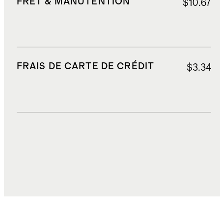
FRET & MANUTENTION
$10.67
FRAIS DE CARTE DE CRÉDIT
$3.34
DROITS, TAXES ET REDEVANCES
$6.91
COÛT TOTAL
$55.47