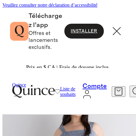
Veuillez consulter notre déclaration d’accessibilité
Télécharge
z l’app
INSTALLER
Offres et
lancements
exclusifs.
Prix en $ CA | Frais de douane inclus.
Robes Et Combinaisons
/
Quince
Compte
Liste de
souhaits