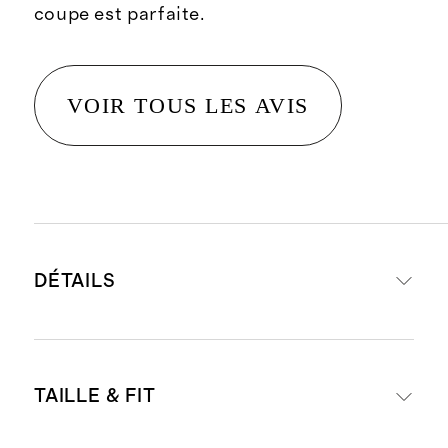
coupe est parfaite.
VOIR TOUS LES AVIS
DÉTAILS
Composition : 65 % coton
TAILLE & FIT
biologique, 32 % viscose ecovero, 3
% cachemire