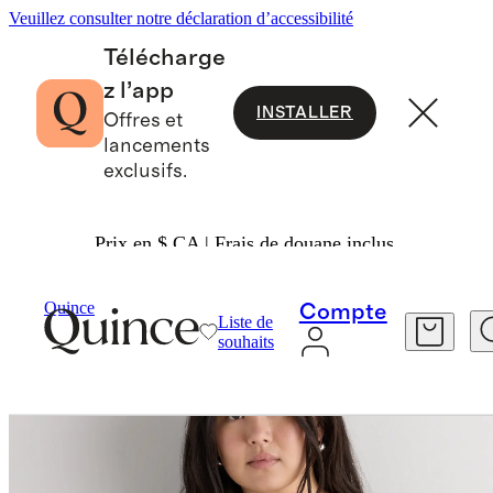
Veuillez consulter notre déclaration d’accessibilité
Télécharge
z l’app
INSTALLER
Offres et
lancements
exclusifs.
Prix en $ CA | Frais de douane inclus.
Pulls
/
Cardigan Léger En Coton Et Cachemire
Quince
Compte
Liste de
souhaits