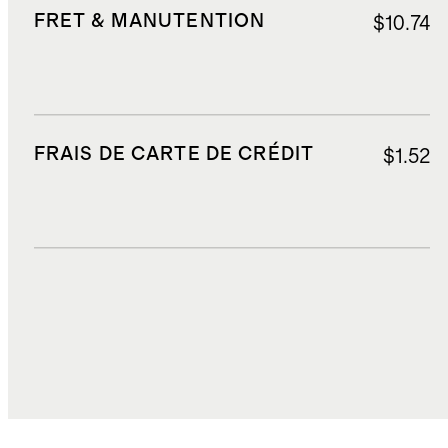
FRET & MANUTENTION
$10.74
FRAIS DE CARTE DE CRÉDIT
$1.52
DROITS, TAXES ET REDEVANCES
$6.41
COÛT TOTAL
$37.47