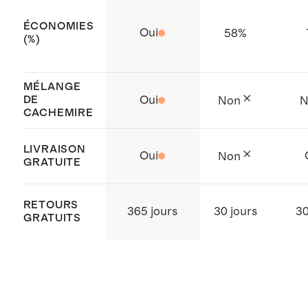
ÉCONOMIES
Oui
58
%
(%)
MÉLANGE
DE
Oui
Non
N
CACHEMIRE
LIVRAISON
Oui
Non
GRATUITE
RETOURS
365 jours
30 jours
30
GRATUITS