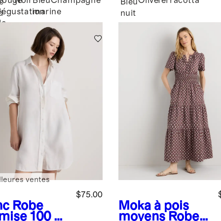
Rouge
Noir
Bleu
Champagne
Olive
Terracotta
e
Bleu
dégustation
marine
d
nuit
de
vin
lleures ventes
$75.00
nc
Robe
Moka à pois
mise 100 %
moyens
Robe