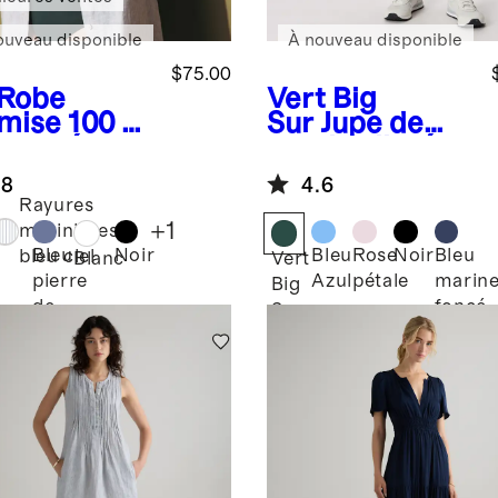
ouveau disponible
À nouveau disponible
$75.00
Robe
Vert Big
mise 100 %
Sur
Jupe de
 européen
tennis plissée
Court Sport
.8
4.6
Rayures
+
1
marinières
Bleu
Noir
Bleu
Rose
Noir
Bleu
bleu ciel
Blanc
Vert
pierre
Azul
pétale
marin
Big
de
foncé
Sur
lune