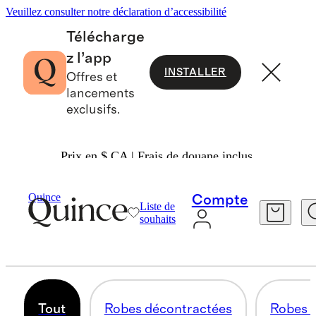
Veuillez consulter notre déclaration d’accessibilité
Télécharge
z l’app
INSTALLER
Offres et
lancements
exclusifs.
Prix en $ CA | Frais de douane inclus.
Femmes
/
Robes
Quince
Compte
Liste de
ROBES ET COMBINAISONS
souhaits
247 articles
Tout
Robes décontractées
Robes d