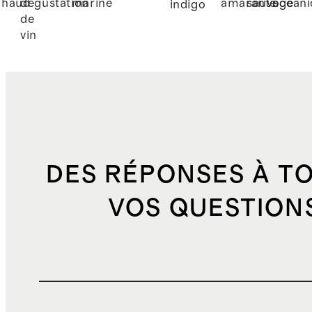
chaud
dégustation
marine
amarante
sauvage
océani
indigo
de
vin
DES RÉPONSES À T
VOS QUESTION