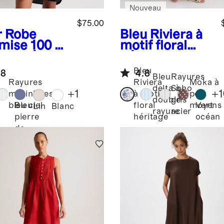
Nouveau
$75.00
r
Robe
Bleu Riviera à
mise 100 %
motif floral
 européen
héritage
Robe
longue étagée
Bleu
.8
4.8
en popeline
Bleu
Rayures
Rayures
Riviera
Moka à
100 % coton
delta à
Soho
+
1
+
1
marinières
à motif
pois
biologique
double
gris
Bleu
Vert
bleu ciel
floral
moyens
Lin
Blanc
rayure
acier
pierre
océan
héritage
de
lune