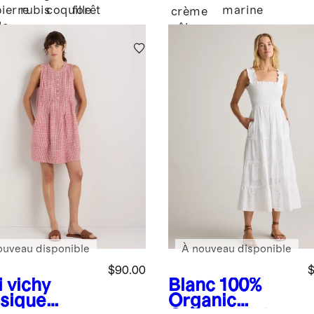
pierre
rubis
coquille
forêt
marine
crème
de
pâle
lune
ouveau disponible
À nouveau disponible
$90.00
$
 vichy
Blanc
100%
ssique
Organic