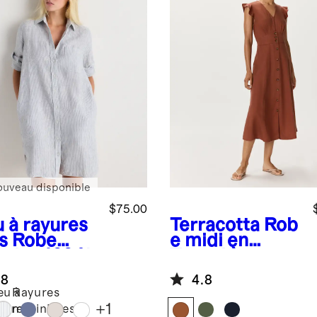
ouveau disponible
$75.00
u à rayures
Terracotta
Rob
s
Robe
e midi en
mise 100 %
Tencel à
 européen
boutons et à
.8
4.8
délavage
eu à
Rayures
vintage
+
1
yures
marinières