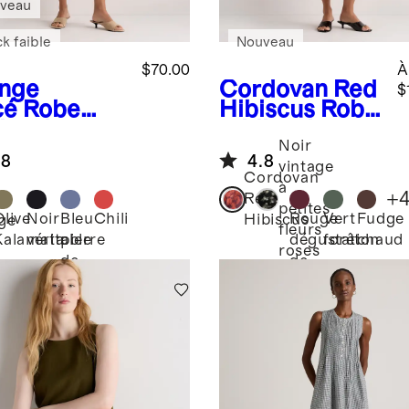
veau
k faible
Nouveau
$70.00
À
nge
Cordovan Red
$
cé
Robe
Hibiscus
Robe
i en jersey
midi style
Noir
ensible de
débardeur en
.8
4.8
on à attache
soie
vintage
Cordovan
rale
extensible et
à
+
Red
lavable
petites
Olive
Noir
Bleu
Chili
Rouge
Vert
Fudge
Hibiscus
ge
fleurs
Kalamata
véritable
pierre
dégustation
forêt
chaud
roses
de
de
lune
vin