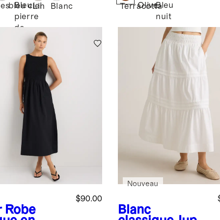
Bleu
Olive
Bleu
nes
bleu ciel
Lin
Blanc
Terracotta
pierre
nuit
de
lune
Nouveau
$90.00
r
Robe
Blanc