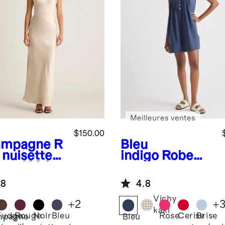
Meilleures ventes
$150.00
ampagne
R
Bleu
 nuisette
indigo
Robe
gue 100 %
trapèze sans
 lavable
manches en
.8
4.8
gaze 100 %
coton
Vichy
+
2
+
biologique
kaki
Fudge
Rouge
Noir
Bleu
Rose
Cerise
Brise
mpagne
Bleu