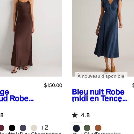
À nouveau disponible
$150.00
ge
Bleu nuit
Robe
ud
Robe
midi en Tencel
sette
à boutons et à
gue 100 %
délavage
.8
4.8
 lavable
vintage
+
2