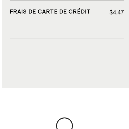
FRAIS DE CARTE DE CRÉDIT
$4.47
DROITS, TAXES ET REDEVANCES
$30.22
COÛT TOTAL
$132.19