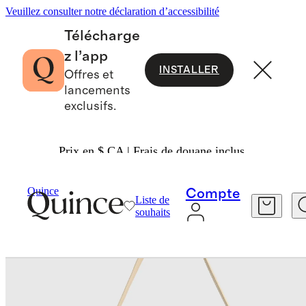
Veuillez consulter notre déclaration d’accessibilité
Télécharge
z l’app
INSTALLER
Offres et
lancements
exclusifs.
Prix en $ CA | Frais de douane inclus.
Sacs Et Articles En Cuir
/
Quince
Compte
Liste de
souhaits