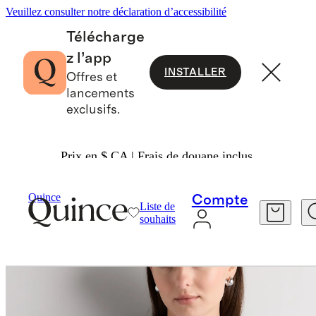
Veuillez consulter notre déclaration d’accessibilité
Télécharge
z l’app
INSTALLER
Offres et
lancements
exclusifs.
Prix en $ CA | Frais de douane inclus.
Femme
T Shirts
/
/
Quince
Compte
Liste de
souhaits