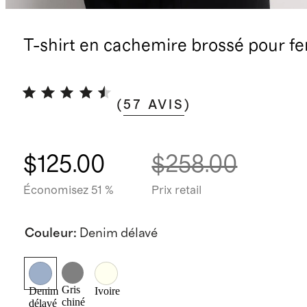
T-shirt en cachemire brossé pour 
(
57
AVIS
)
$125.00
$258.00
Économisez 51 %
Prix retail
Couleur
:
Denim délavé
Gris
Denim
Ivoire
chiné
délavé