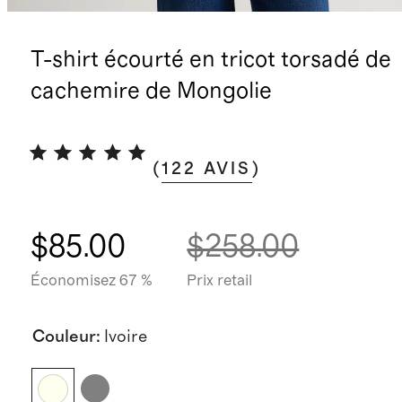
T-shirt écourté en tricot torsadé de
cachemire de Mongolie
(
122
AVIS
)
$85.00
$258.00
Économisez 67 %
Prix retail
Couleur
:
Ivoire