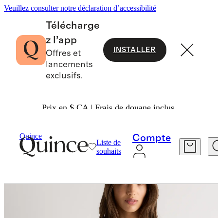
Veuillez consulter notre déclaration d’accessibilité
Télécharge
z l’app
INSTALLER
Offres et
lancements
exclusifs.
Prix en $ CA | Frais de douane inclus.
Femme
T Shirts
/
/
Quince
Compte
Liste de
souhaits