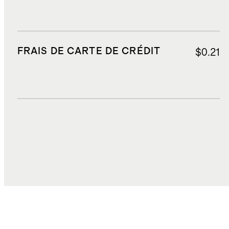
FRAIS DE CARTE DE CRÉDIT
$0.21
DROITS, TAXES ET REDEVANCES
$6.27
COÛT TOTAL
$53.60