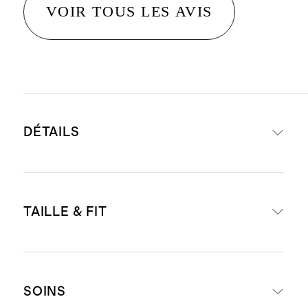
VOIR TOUS LES AVIS
DÉTAILS
Fabriqué à partir de 100 % de
TAILLE & FIT
cachemire de Mongolie de qualité
A
Épaisseur de 15,8 à 16,2 microns,
Coupe légèrement écourtée et
jauge 7, longueur de fibre de 34 à
SOINS
ajustée