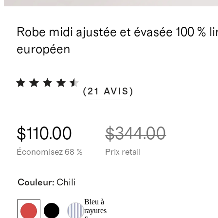
Robe midi ajustée et évasée 100 % li
européen
(
21
AVIS
)
$110.00
$344.00
Économisez 68 %
Prix retail
Couleur
:
Chili
Bleu à
rayures