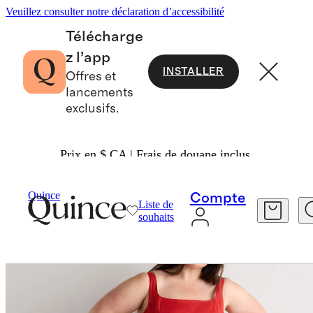
Veuillez consulter notre déclaration d’accessibilité
Télécharge
z l’app
INSTALLER
Offres et
lancements
exclusifs.
Prix en $ CA | Frais de douane inclus.
Femme
Robes Et Combinaisons
/
/
Quince
Compte
Liste de
souhaits