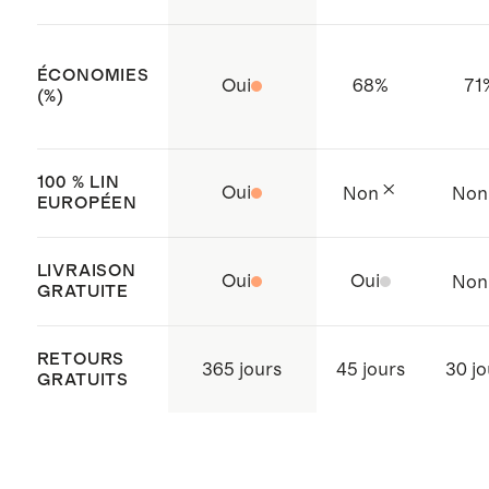
Fermeture à glissière dissimulée.
Poches avant fonctionnelles.
ÉCONOMIES
Oui
68
%
71
Ce vêtement est fabriqué à partir
(%)
d'un tissu certifié OEKO-TEX
Standard 100 (numéro de certificat
100 % LIN
Oui
Non
Non
: BJ015247480), ce qui garantit
EUROPÉEN
l'absence de substances
dangereuses.
LIVRAISON
Oui
Oui
Non
GRATUITE
Fabriqué avec soin en Chine.
RETOURS
365 jours
45 jours
30 jo
GRATUITS