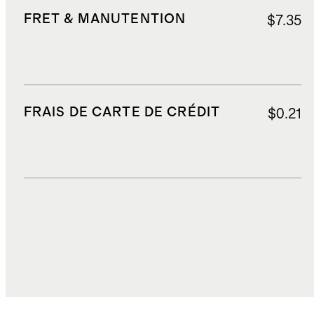
FRET & MANUTENTION
$7.35
FRAIS DE CARTE DE CRÉDIT
$0.21
DROITS, TAXES ET REDEVANCES
$34.71
COÛT TOTAL
$88.23