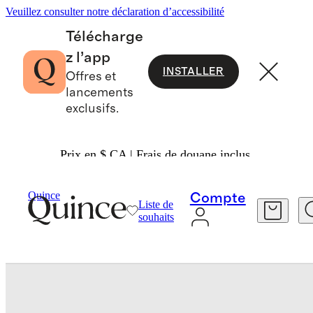
Veuillez consulter notre déclaration d’accessibilité
Télécharge
z l’app
INSTALLER
Offres et
lancements
exclusifs.
Prix en $ CA | Frais de douane inclus.
Maison
Bath
/
/
Quince
Compte
Liste de
souhaits