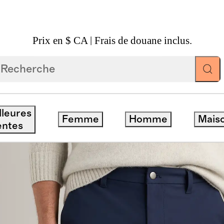
Prix en $ CA | Frais de douane inclus.
n Ultime
lleures
Femme
Homme
Mais
isponible
entes