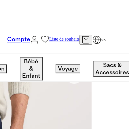
Compte
Liste de souhaits
CA
Bébé
Sacs &
on
&
Voyage
Accessoire
Enfant