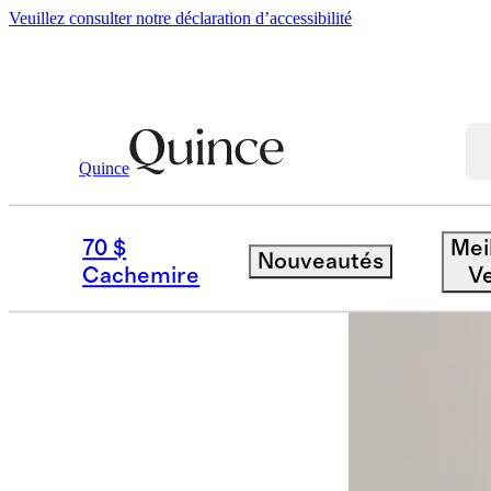
Veuillez consulter notre déclaration d’accessibilité
Quince
Hommes
Pantalon
/
/
Pantalon Urbai
70 $
Mei
Nouveautés
À nouveau d
Cachemire
V