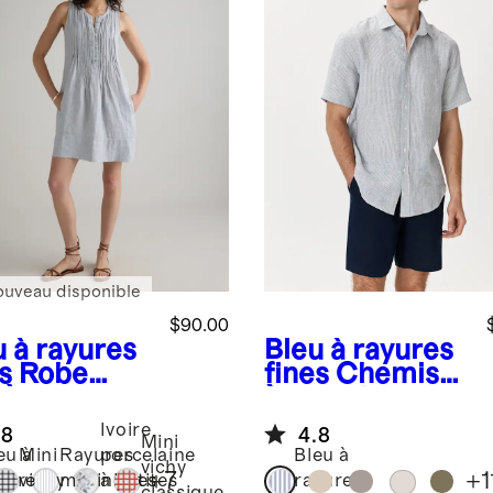
ouveau disponible
$90.00
u à rayures
Bleu à rayures
s
Robe
fines
Chemise
pèze sans
à manches
ches 100 %
courtes
Ivoire
.8
4.8
 européen
décontractée
Mini
eu à
Mini
Rayures
porcelaine
Bleu à
100 % lin
vichy
+
7
+
1
yures
vichy
marinières
à petites
rayures