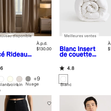
ouveau disponible
Meilleures ventes
À.p.d.
À
Blanc
Insert
$130.00
$
cé
Rideau
de couette
ltant total
alternatif
in
Premium
.6
4.8
opéen –
Down
neau
+
9
que
Nuage
Blanc
Ivoire
Lin
Blanc
é