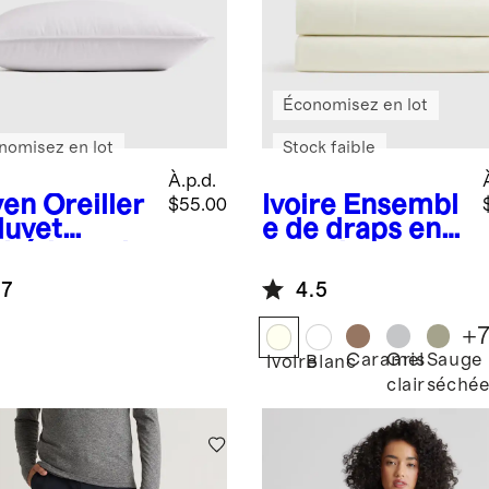
Économisez en lot
nomisez en lot
Stock faible
À.p.d.
yen
Oreiller
Ivoire
Ensembl
$55.00
duvet
e de draps en
thétique de
percale
ité
biologique
.7
4.5
érieure
lisse
+
Caramel
Gris
Sauge
Ivoire
Blanc
clair
séché