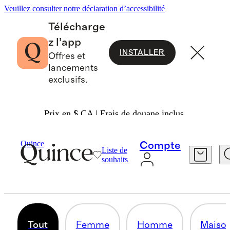
Veuillez consulter notre déclaration d’accessibilité
Télécharge
z l’app
INSTALLER
Offres et
lancements
exclusifs.
Prix en $ CA | Frais de douane inclus.
Tout
/
Meilleures Ventes
Quince
Compte
Liste de
TOUT
souhaits
1673 articles
Tout
Femme
Homme
Maiso