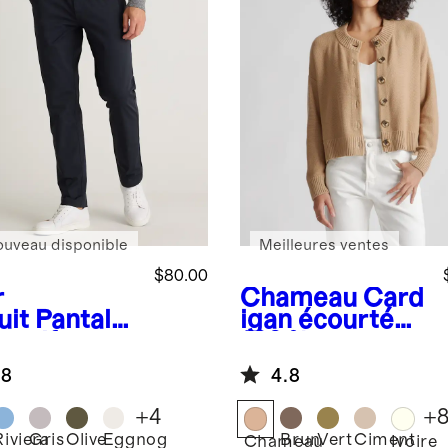
ouveau disponible
Meilleures ventes
$80.00
r
Chameau
Card
uit
Pantalo
igan écourté
 golf
100 % coton
Tech
biologique
.8
4.8
+
4
+
Riviera
Gris
Olive
Eggnog
Brun
Vert
Ciment
Chameau
Ivoire