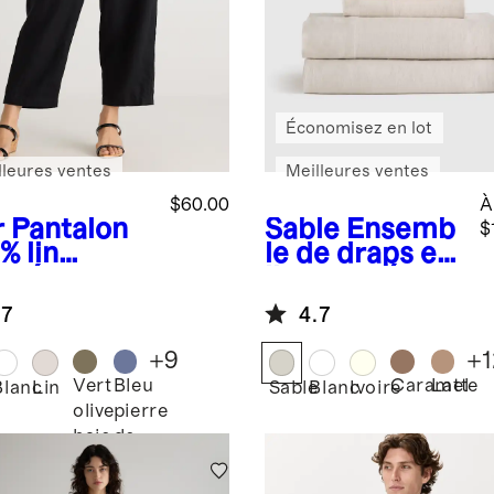
Économisez en lot
lleures ventes
Meilleures ventes
$60.00
À
r
Pantalon
Sable
Ensemb
$
% lin
le de draps en
opéen
lin européen
.7
4.7
+
9
+
1
Vert
Bleu
Caramel
Latte
Blanc
Lin
Sable
Blanc
Ivoire
olive
pierre
baie
de
lune