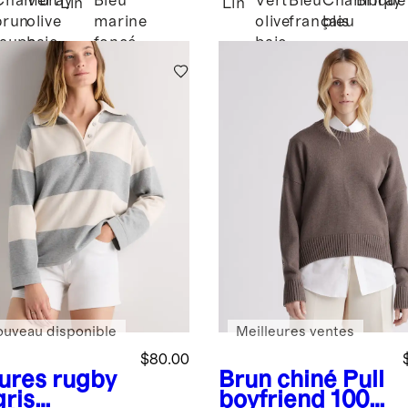
Chambray
Vert
Bleu
Vert
Bleu
Chambray
Brique
Lin
Lin
brun
olive
marine
olive
français
bleu
taupe
baie
foncé
baie
ouveau disponible
Meilleures ventes
$80.00
ures rugby
Brun chiné
Pull
gris
boyfriend 100