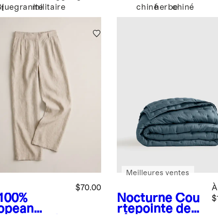
Blue
granite
militaire
chiné
herbe
chiné
t
Meilleures ventes
$70.00
À
100%
Nocturne
Cou
$
opean
rtepointe de