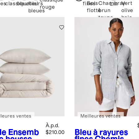
européen
classique
Bois
Chambray
Vert
nes
classique
bleu ciel
fleurs
fines
Lin
rouge
flotté
brun
olive
bleues
taupe
baie
lleures ventes
Meilleures ventes
À.p.d.
le
Ensemb
Bleu à rayures
$210.00