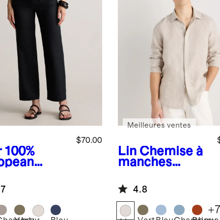
Meilleures ventes
$70.00
r
100%
Lin
Chemise à
opean
manches
en Patch
longues
ket Wide
décontractée
.7
4.8
 Pants
100 % lin
européen
+