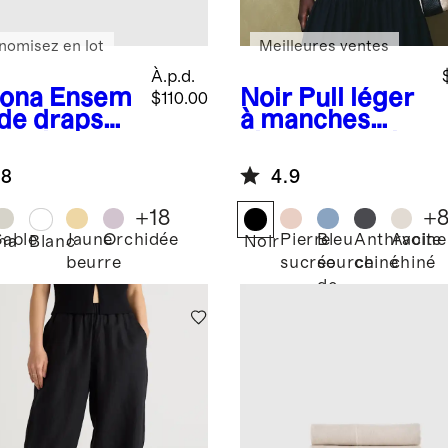
nomisez en lot
Meilleures ventes
À.p.d.
ona
Ensem
Noir
Pull léger
$110.00
 de draps
à manches
bambou
chauve-souris
en coton et
.8
4.9
cachemire à
mailles
+
18
+
chaînées
Sable
Jaune
Orchidée
Pierre
Bleu
Anthracite
Avoine
na
Blanc
Noir
beurre
sucrée
source
chiné
chiné
de
montagne