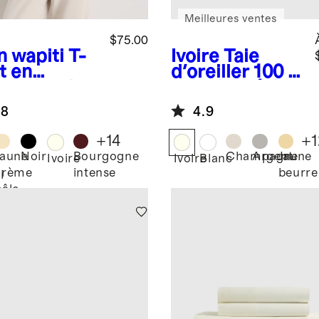
Meilleures ventes
$75.00
n wapiti
T-
Ivoire
Taie
t en
d'oreiller 100 %
hemire de
soie de mûrier
golie
.8
4.9
+
14
+
1
Jaune
Noir
Bourgogne
Champagne
Argent
Jaune
Ivoire
Ivoire
Blanc
crème
intense
beurre
i
pâle