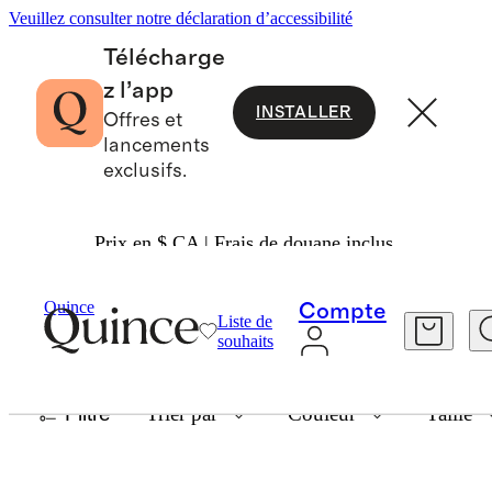
Veuillez consulter notre déclaration d’accessibilité
Télécharge
z l’app
INSTALLER
Offres et
lancements
exclusifs.
Prix en $ CA | Frais de douane inclus.
BODYSUITS
Quince
Compte
Liste de
souhaits
3 articles
Filtre
Trier par
Couleur
Taille