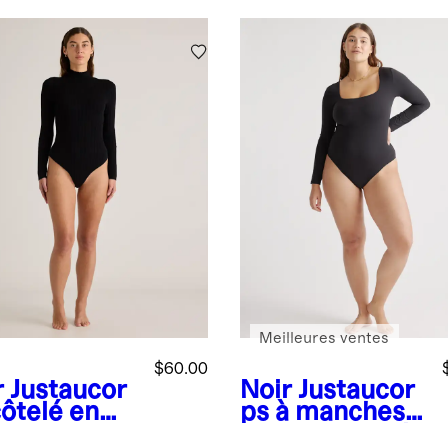
Meilleures ventes
$60.00
r
Justaucor
Noir
Justaucor
côtelé en
ps à manches
on et
longues et col