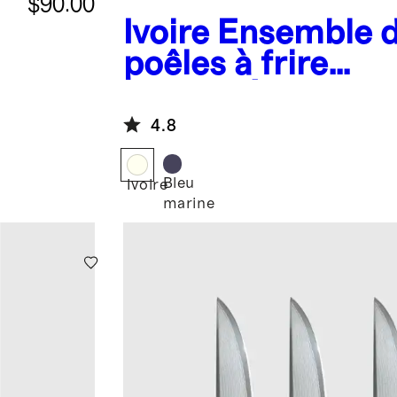
$90.00
Ivoire
Ensemble 
poêles à frire
antiadhésives en
céramique
4.8
Bleu
Ivoire
marine