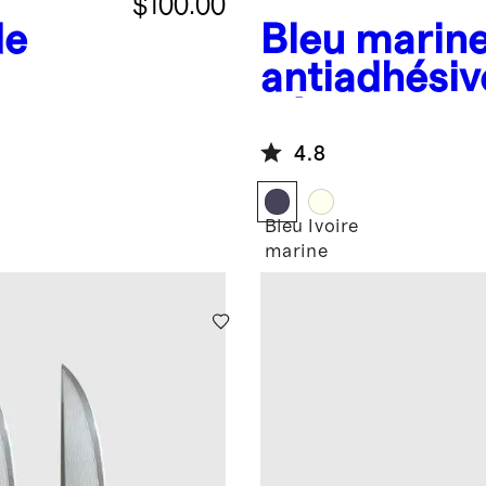
$100.00
de
Bleu marin
antiadhésiv
céramique 
couvercle
4.8
Bleu
Ivoire
marine