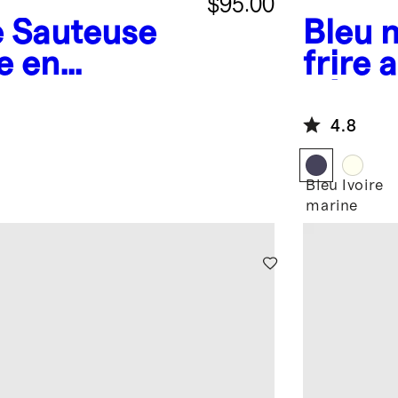
$95.00
e
Sauteuse
Bleu 
e en
frire 
avec
céram
4.8
Bleu
Ivoire
marine