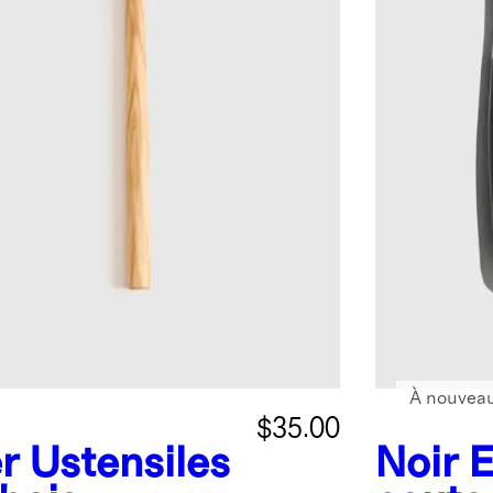
À nouveau
$35.00
er
Ustensiles
Noir
E