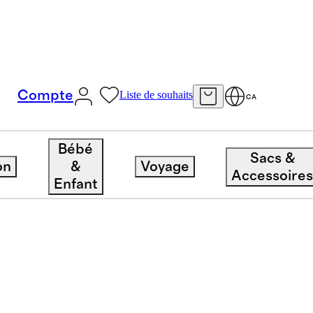
Compte
Liste de souhaits
CA
Bébé
Sacs &
on
&
Voyage
Accessoire
Enfant