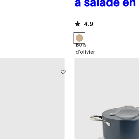
à salade en
d'olivier (
2)
4.9
Bois
d'olivier