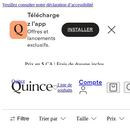
Veuillez consulter notre déclaration d’accessibilité
Télécharge
z l’app
INSTALLER
Offres et
lancements
exclusifs.
Prix en $ CA | Frais de douane inclus.
Accueil
/
Neutral Textured Rugs
Quince
Compte
Liste de
NEUTRAL TEXTURED RUGS
souhaits
1 article
Filtre
Trier par
Taille
Prix