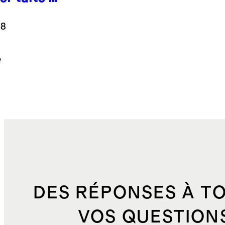
e
.8
e
DES RÉPONSES À T
VOS QUESTION