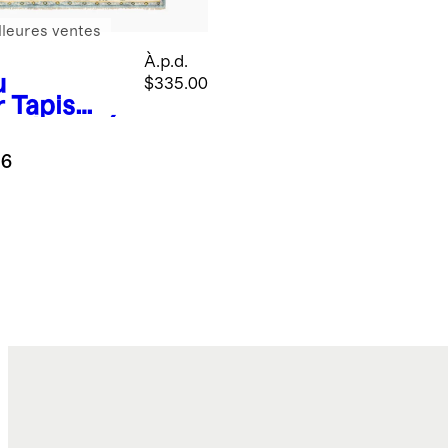
lleures ventes
À.p.d.
u
$335.00
r
Tapis
emis noué
 main en
.6
e