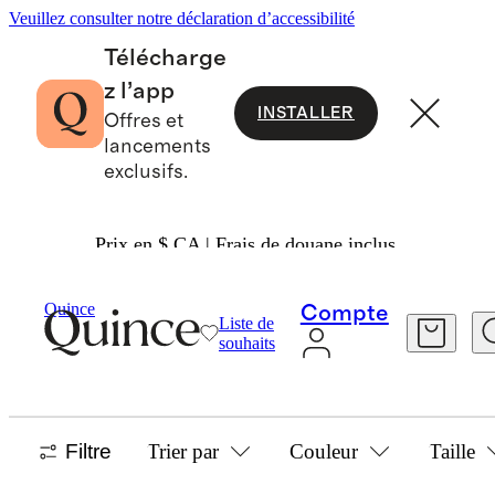
Veuillez consulter notre déclaration d’accessibilité
Télécharge
z l’app
INSTALLER
Offres et
lancements
exclusifs.
Prix en $ CA | Frais de douane inclus.
Accueil
/
Persian Rugs
Quince
Compte
Liste de
PERSIAN RUGS
souhaits
3 articles
Filtre
Trier par
Couleur
Taille