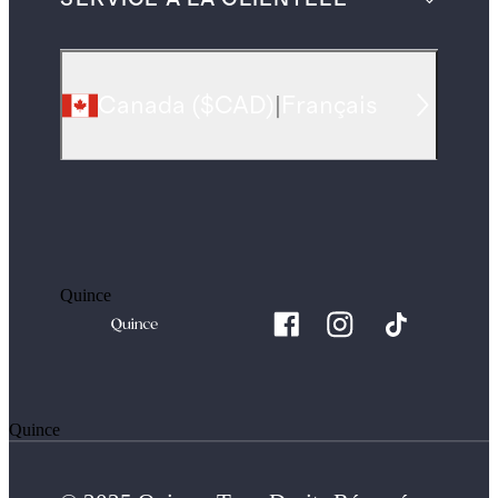
Canada
(
$CAD
)
|
Français
Quince
Quince