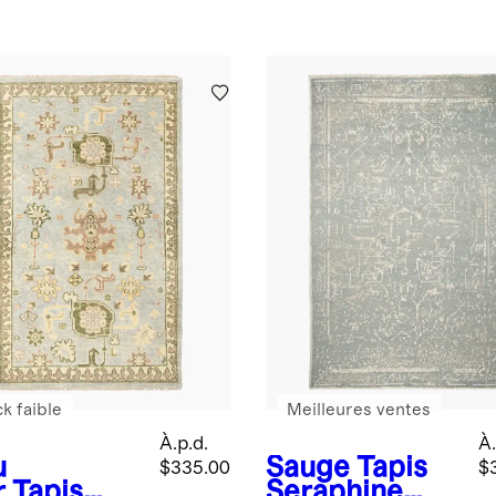
k faible
Meilleures ventes
À.p.d.
À.
u
Sauge
Tapis
$335.00
$
r
Tapis
Seraphine