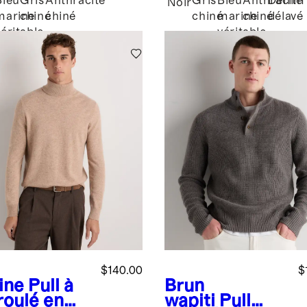
Bleu
Gris
Anthracite
Gris
Bleu
Anthracite
Denim
Noir
marine
chiné
chiné
chiné
marine
chiné
délavé
véritable
véritable
$140.00
$
ine
Pull à
Brun
roulé en
wapiti
Pull