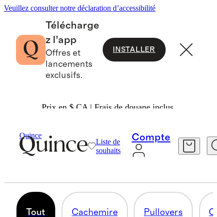
Veuillez consulter notre déclaration d’accessibilité
Télécharge
z l’app
INSTALLER
Offres et
lancements
exclusifs.
Prix en $ CA | Frais de douane inclus.
Men
/
Sweaters2
Quince
Compte
Liste de
SWEATERS
souhaits
42 articles
Tout
Cachemire
Pullovers
C