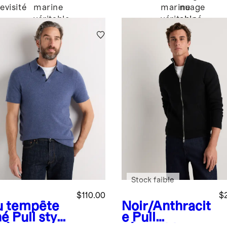
evisité
marine
marine
nuage
véritable
véritable
chiné
Stock faible
$110.00
$
u tempête
Noir/Anthracit
né
Pull style
e
Pull