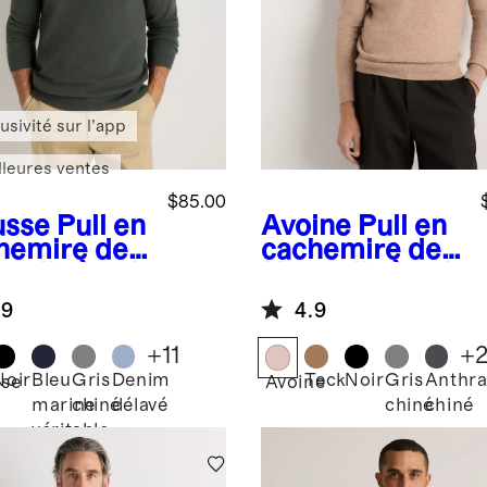
usivité sur l’app
lleures ventes
$85.00
sse
Pull en
Avoine
Pull en
hemire de
cachemire de
golie à col
Mongolie à col
d
en V
.9
4.9
+
11
+
Noir
Bleu
Gris
Denim
Teck
Noir
Gris
Anthra
se
Avoine
marine
chiné
délavé
chiné
chiné
véritable