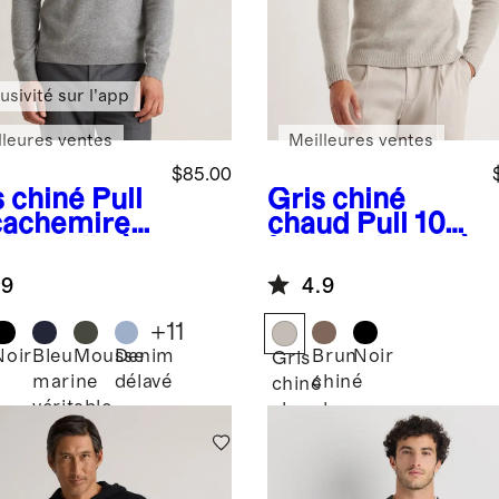
usivité sur l’app
lleures ventes
Meilleures ventes
$85.00
s chiné
Pull
Gris chiné
cachemire
chaud
Pull 100
Mongolie à
% laine de yak à
 rond
col rond
.9
4.9
+
11
Noir
Bleu
Mousse
Denim
Brun
Noir
Gris
marine
délavé
chiné
é
chiné
véritable
chaud