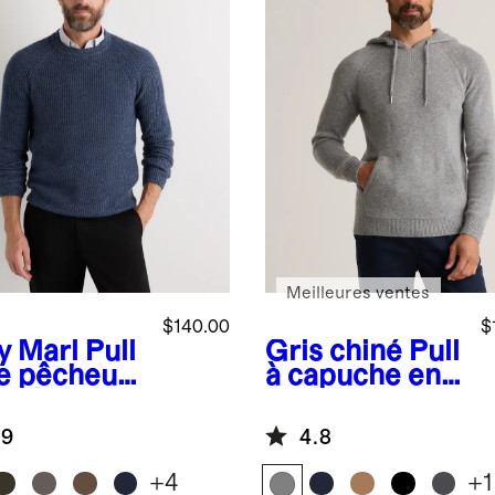
Meilleures ventes
$140.00
$
y Marl
Pull
Gris chiné
Pull
le pêcheur
à capuche en
cachemire
cachemire de
Mongolie à
Mongolie
.9
4.8
 rond
+
4
+
1