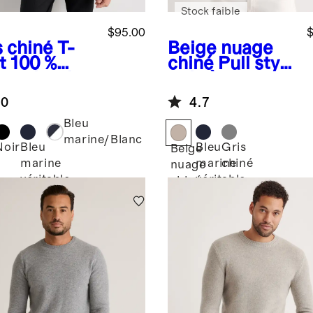
Stock faible
$95.00
$
s chiné
T-
Beige nuage
t 100 %
chiné
Pull style
hemire de
polo à
golie
manches
.0
4.7
erfin
courtes gaufré
en cachemire
Bleu
de Mongolie
marine/Blanc
Noir
Bleu
Bleu
Gris
Beige
marine
marine
chiné
é
nuage
véritable
véritable
chiné